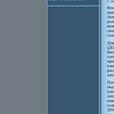
1 с
Фос
цви
Зна
рол
мож
сво
гол
Для
(ДО
был
соо
про
пак
рас
лип
Пол
ока
пло
лип
пов
сол
20%