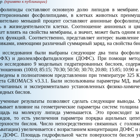
тр.
(принято к публикации)
фолипиды составляют основную долю липидов в мембране. 
ттерионными фосфолипидами, в клетках животных преимущ
чительно меньший процент составляют анионные фосфолипи
ь в жизнедеятельности клетки. Соотношение анионных и цв
ет влиять на свойства мембраны, а значит, может быть одним 
их функций. Соответственно, представляет интерес выявлени
овками, имеющими различный суммарный заряд, на свойства бис
 исследования были выбраны следующие два типа фосфоли
ФХ) и диолеилфосфатидилсерин (ДОФС). При помощи метод
о исследовано 9 модельных гидратированных бислоев, со
тношениях (100:0; 85:15; 70:30; 50:50; 30:70; 20:80; 15:85; 10:90
ведены в полноатомном представлении при температуре 325 К
ета GROMACS v3.3.1. Были использованы параметры МД, выб
считанных и экспериментально установленных физико-химич
идных бислов.
ученные результаты позволяют сделать следующие выводы.
зывает влияние на геометрические параметры систем: толщина 
щадь на молекулу липида уменьшается. Это происходит з
идов, то есть увеличения параметра порядка ацильных цеп
ерхности бислоя. Число непосредственно связанных с голо
ьватации) увеличивается с возрастанием концентрации ДОФС и 
 ДОФС. Площадь гидрофильной части поверхности бислоя ув