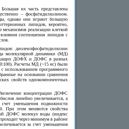
Большая их часть представлена
ественно – фосфатидилхолином.
ды, однако они играют большую
иттерионных липидов, вероятно,
из механизмов реализации клеткой
е влияния соотношения липидов с
лоя.
пидов: диолеилфосфатидилхолин
а молекулярной динамики (МД)
держащих ДОФХ и ДОФС в разных
 и 0:100). Расчеты МД (~15 нс) были
 с использованием программного
ранные на основании сравнения
еских свойств однокомпонентных
 Увеличение концентрации ДОФС
бислоя линейно увеличивается, а
а счет уменьшения подвижности
ей. При этом меняются свойства
вкой ДОФС молекул воды (индекс
проходит через минимум в районе
еличивается за счет уменьшения