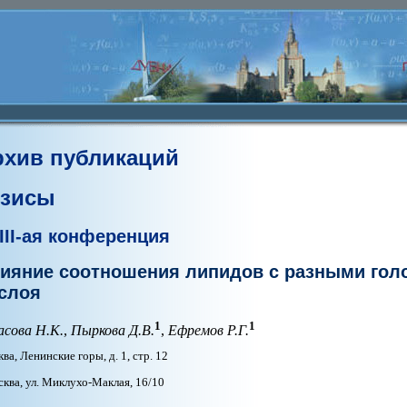
рхив публикаций
езисы
III-ая конференция
ияние соотношения липидов с разными голо
слоя
1
1
асова Н.К.
,
Пыркова Д.В.
,
Ефремов Р.Г.
ва, Ленинские горы, д. 1, стр. 12
ква, ул. Миклухо-Маклая, 16/10