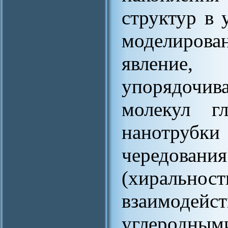
структур в 
моделиров
явление,
упорядочива
молекул г
нанотрубк
чередов
(хирально
взаимод
углеродным