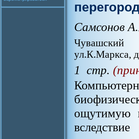
перегоро
Самсонов А
Чувашский г
ул.К.Маркса, д
1 стр.
(при
Компьют
биофизиче
ощутимую п
вследствие