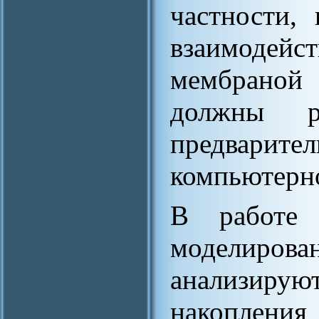
частности,
взаимодейст
мембраной
должны р
предварите
компьютерн
В работе 
моделиров
анализиру
накопления