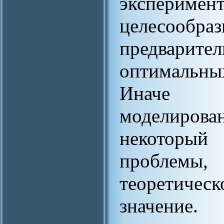
экспери
целесоо
предварит
оптимальн
Иначе г
моделиров
некоторы
проблем
теоретиче
значение.