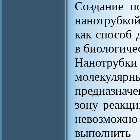
Создание п
нанотрубко
как способ 
в биологиче
Нанотрубки
молекул
предназнач
зону реакци
невозмож
выполнит