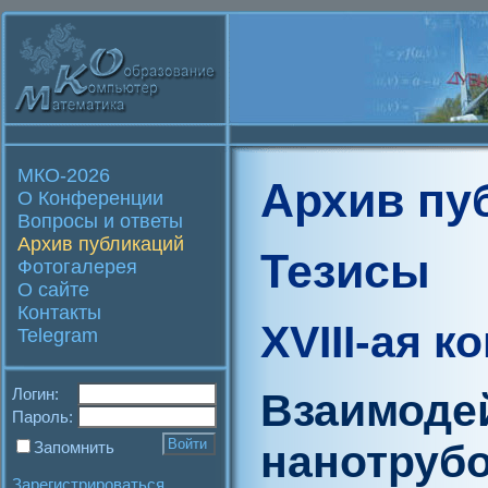
МКО-2026
Архив пу
О Конференции
Вопросы и ответы
Архив публикаций
Тезисы
Фотогалерея
О сайте
Контакты
XVIII-ая 
Telegram
Логин:
Взаимоде
Пароль:
нанотрубо
Запомнить
Зарегистрироваться