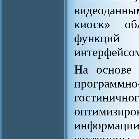
видеодан
киоск» об
функций 
интерфейсо
На основе 
программно
гостинично
оптимизиров
информац