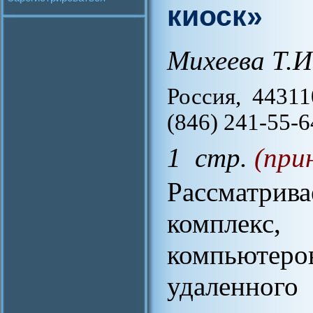
киоск»
Михеева Т.И
Россия, 44311
(846) 241-55-6
1 стр.
(при
Рассматрив
комплекс,
компьютер
удаленног