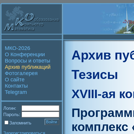
МКО-2026
Архив пу
О Конференции
Вопросы и ответы
Архив публикаций
Тезисы
Фотогалерея
О сайте
Контакты
XVIII-ая 
Telegram
Логин:
Программ
Пароль:
комплекс
Запомнить
Зарегистрироваться