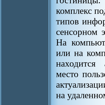
гостиницы
комплекс по
типов инфор
сенсорном э
На компьют
или на комп
находится 
место польз
актуализац
на удаленно