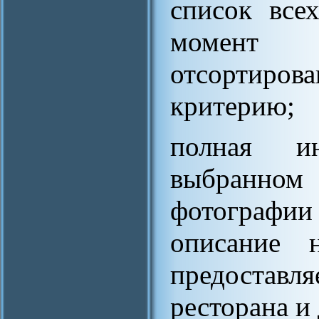
список все
момент 
отсортиро
критерию;
полная и
выбранно
фотографи
описание н
предостав
ресторана и 