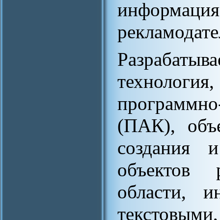
информация
рекламодате
Разрабат
технологи
программн
(ПАК), объ
создания 
объектов 
области, и
текстовыми