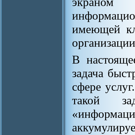
экраном 
информац
имеющей кл
организации
В настояще
задача быст
сфере услуг
такой за
«информаци
аккумули