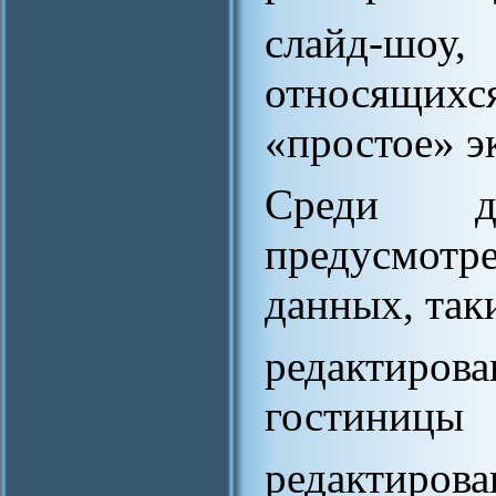
слайд-шоу,
относящихс
«простое» э
Среди д
предусмотр
данных, так
редактиров
гостиницы
редактирова