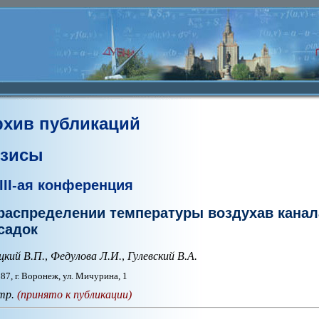
рхив публикаций
езисы
III-ая конференция
распределении температуры воздухав кана
садок
кий В.П.
,
Федулова Л.И.
,
Гулевский В.А.
87, г. Воронеж, ул. Мичурина, 1
тр.
(принято к публикации)