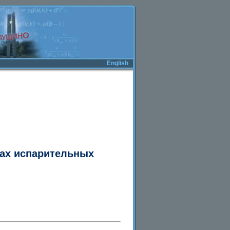
English
лах испарительных