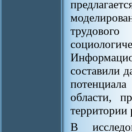
предлагает
моделиров
трудовог
социоло
Информаци
составили д
потенциал
области, 
территории 
В исследо