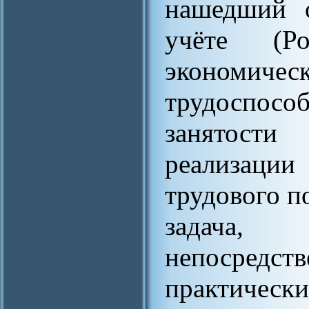
нашедший о
учёте (Ро
экономичес
трудоспос
занятости
реализаци
трудового п
задача
непосре
практиче