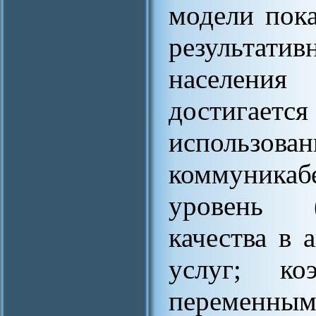
модели пока
результатив
населени
достигает
использов
коммуника
уровень (
качества в 
услуг; ко
переменным