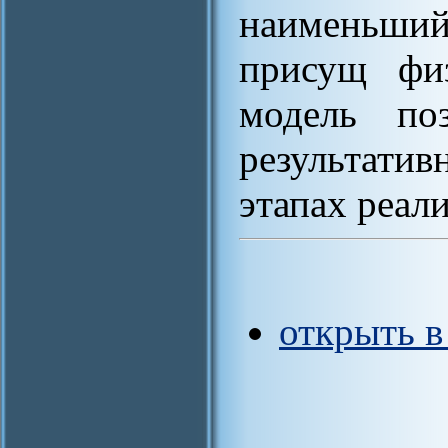
наименьший
присущ физ
модель по
результати
этапах реал
открыть 