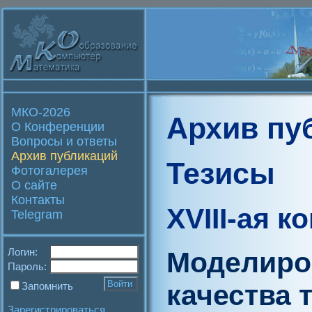
МКО-2026
Архив пу
О Конференции
Вопросы и ответы
Архив публикаций
Тезисы
Фотогалерея
О сайте
Контакты
XVIII-ая 
Telegram
Логин:
Моделиро
Пароль:
качества 
Запомнить
Зарегистрироваться