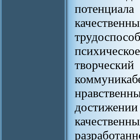
потенци
качественн
трудоспособ
психическо
творче
коммуника
нравственн
достижен
качественн
разработа