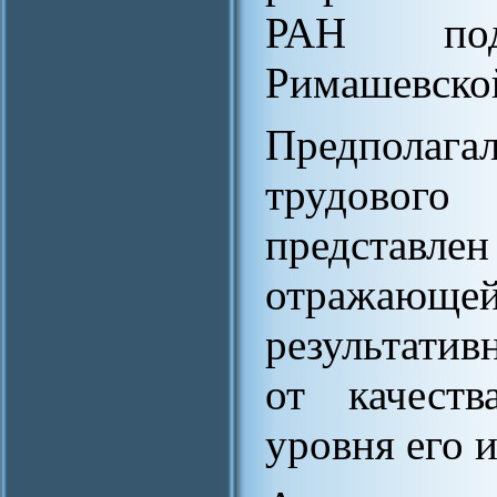
РАН под
Римашевско
Предполагал
трудового
представле
отража
результатив
от качеств
уровня его 