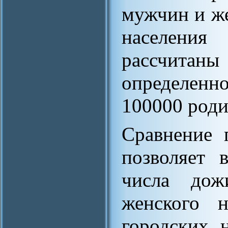
мужчин и же
населения
рассчита
определенн
100000 роди
Сравнение 
позволяет 
числа дож
женского н
городских 