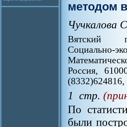
методом 
Чучкалова С
Вятский го
Социально
Математическ
Россия, 6100
(8332)624816,
1 стр.
(при
По статист
были постр