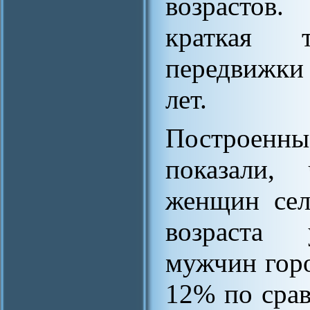
возрастов
краткая 
передвижки
лет.
Построенн
показали,
женщин сел
возраста 
мужчин горо
12% по сра