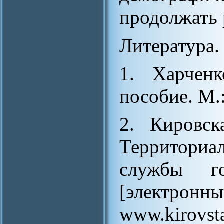
продолжать 
Литература.
1. Харченк
пособие. М.:
2. Кировск
Территори
службы гос
[электр
www.kirovsta