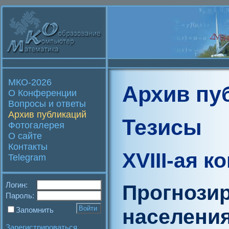
МКО-2026
Архив пу
О Конференции
Вопросы и ответы
Архив публикаций
Тезисы
Фотогалерея
О сайте
Контакты
XVIII-ая 
Telegram
Логин:
Прогнози
Пароль:
населения
Запомнить
Зарегистрироваться