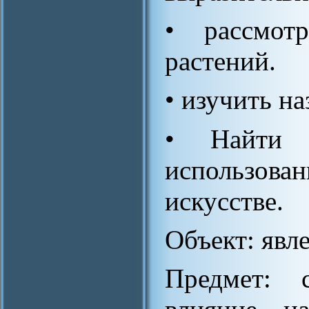
• рассмот
растений.
• изучить на
• Найти 
использова
искусстве.
Объект: явл
Предмет: 