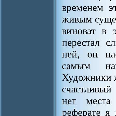
временем э
живым сущес
виноват в 
перестал с
ней, он на
самым н
Художники ж
счастливый
нет места
реферате я