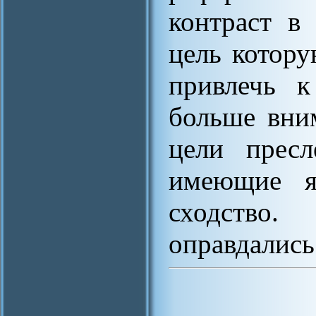
контраст в
цель котор
привлечь к
больше вни
цели прес
имеющие я
сходство.
оправдались