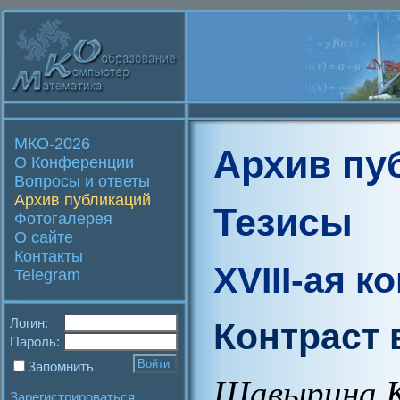
МКО-2026
Архив пу
О Конференции
Вопросы и ответы
Архив публикаций
Тезисы
Фотогалерея
О сайте
Контакты
XVIII-ая 
Telegram
Логин:
Контраст 
Пароль:
Запомнить
Шавырина К
Зарегистрироваться