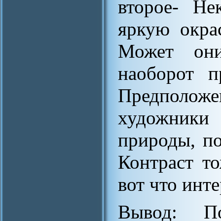
второе- Не
яркую окра
Может они
наоборот п
Предполо
художники
природы, по
Контраст т
вот что инте
Вывод: П