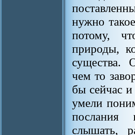
поставленн
нужно такое
потому, ч
природы, к
существа. 
чем то заво
бы сейчас и
умели поним
послания
слышать, р