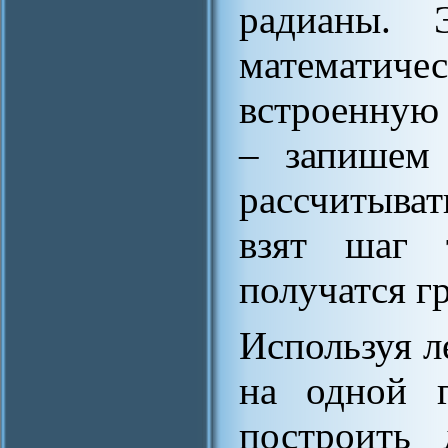
радианы. 
математиче
встроенную
– запишем 
рассчитыва
взят шаг т
получатся г
Используя 
на одной г
построить 