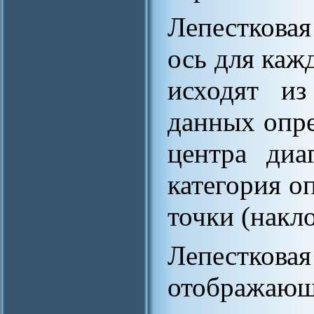
Лепесткова
ось для каж
исходят из
данных опре
центра диа
категория о
точки (накло
Лепестко
отображаю