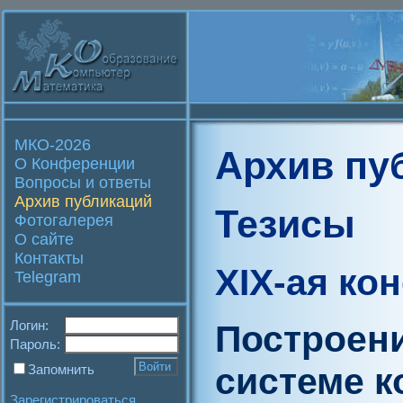
МКО-2026
Архив пу
О Конференции
Вопросы и ответы
Архив публикаций
Тезисы
Фотогалерея
О сайте
Контакты
XIX-ая ко
Telegram
Логин:
Построени
Пароль:
системе 
Запомнить
Зарегистрироваться