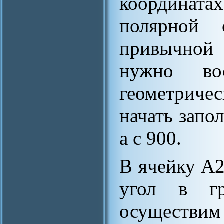
координат
полярной
привычной 
нужно вос
геометрич
начать запол
а с 900.
В ячейку А2
угол в г
осуществи