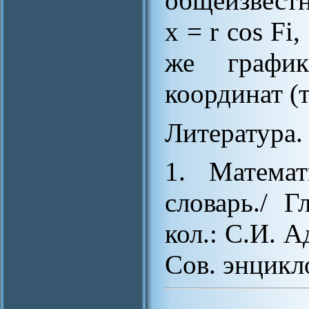
общеизвест
x = r cos Fi
же график
координат (
Литература.
1. Математ
словарь./ Г
кол.: С.И. А
Сов. энцикло