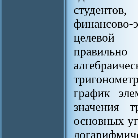
студентов
финансово
целевой п
правиль
алгебраиче
тригономет
график эле
значения т
основных уг
логарифм