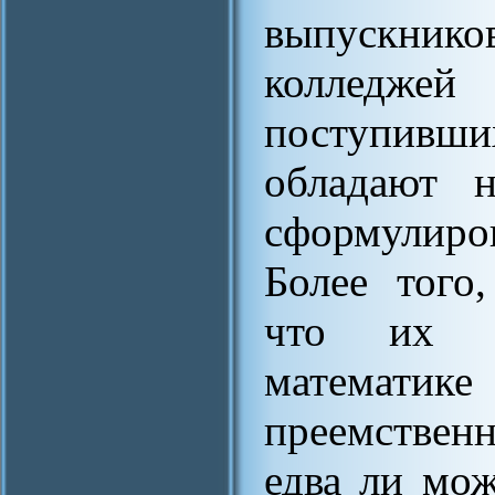
выпускнико
колледже
поступивш
обладают 
сформулиро
Более того,
что их з
математи
преемствен
едва ли мож