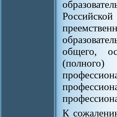
образова
Российс
преемст
образовате
общего, ос
(полного
професс
професс
профессиона
К сожалени