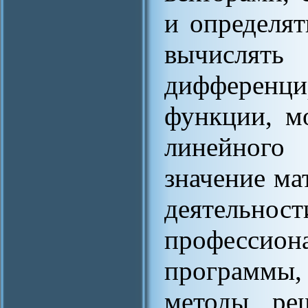
и определят
вычисля
дифференц
функции, м
линейного
значение ма
деятель
профессио
программы,
методы ре