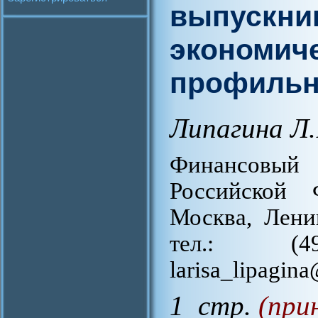
выпускни
экономиче
профильн
Липагина Л.
Финансовый 
Российской 
Москва, Лени
тел.: (4
larisa_lipagin
1 стр.
(при