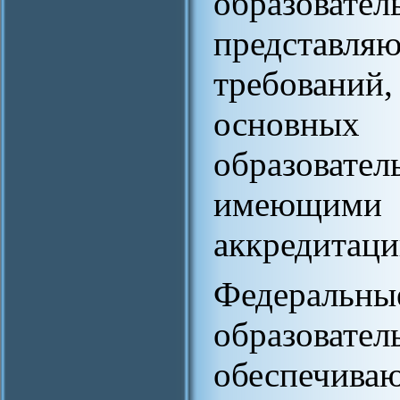
образоват
представл
требований,
основных 
образова
имеющим
аккредитаци
Федерал
образов
обеспеч