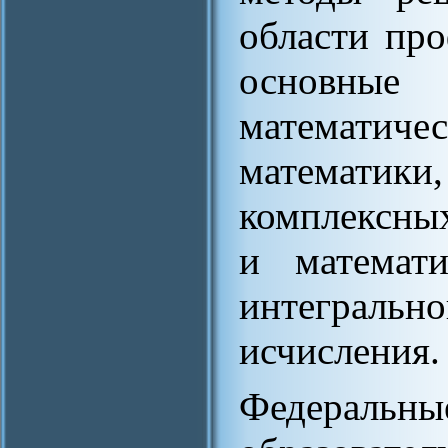
области про
основны
математиче
математики
комплексных
и математи
интеграль
исчисления.
Федерал