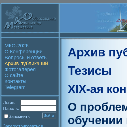
МКО-2026
Архив пу
О Конференции
Вопросы и ответы
Архив публикаций
Тезисы
Фотогалерея
О сайте
Контакты
XIX-ая ко
Telegram
Логин:
О проблем
Пароль:
обучении 
Запомнить
Зарегистрироваться