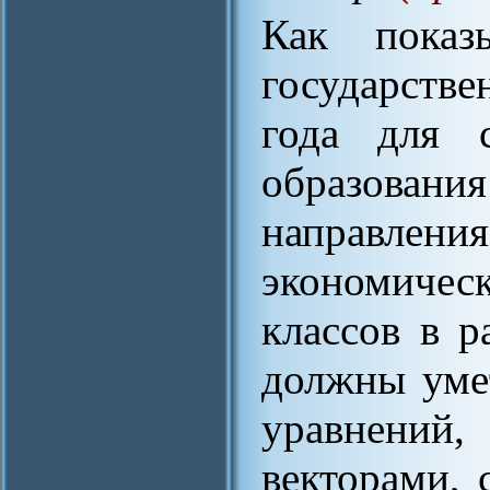
Как показ
государстве
года для с
образова
направлени
экономичес
классов в р
должны уме
уравнений,
векторами, 