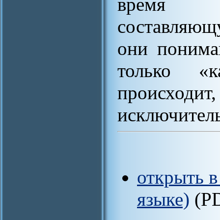
время у
составляющ
они понима
только «к
происходи
исключител
открыть в
языке)
(P