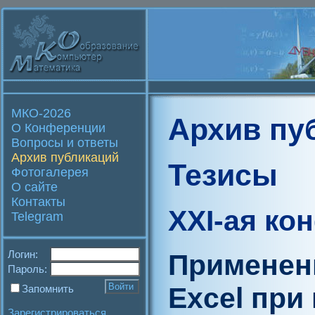
МКО-2026
Архив пу
О Конференции
Вопросы и ответы
Архив публикаций
Тезисы
Фотогалерея
О сайте
Контакты
XXI-ая ко
Telegram
Логин:
Применени
Пароль:
Excel при
Запомнить
Зарегистрироваться