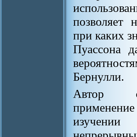
использо
позволяет 
при каких з
Пуассона д
вероятност
Бернулли.
Автор сч
применени
изучении
непрерыв