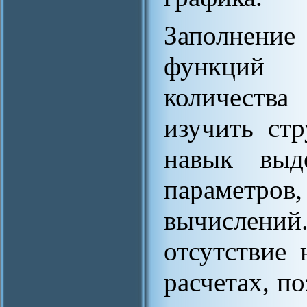
Заполнен
функций 
количества
изучить ст
навык выд
парамет
вычислени
отсутствие
расчетах, по