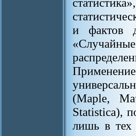
статисти
статистиче
и фактов д
«Случайны
распределен
Примене
универсаль
(Maple, Ma
Statistica),
лишь в тех 