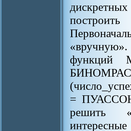
дискретн
построит
Первоначал
«вручную».
функций 
БИНОМРА
(число_успе
= ПУАССОН 
решить «
интересн