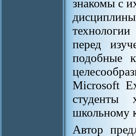
знакомы с и
дисципл
технологии
перед изуч
подобные к
целесообр
Microsoft E
студенты
школьному 
Автор пред