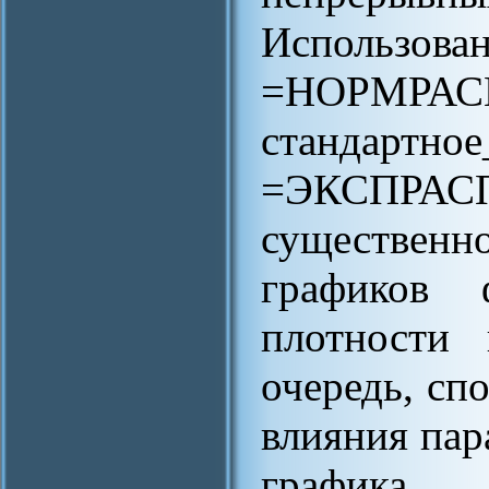
Использов
=НОРМР
стандартн
=ЭКСПРАСП(
существен
графиков 
плотности 
очередь, сп
влияния пар
графика.