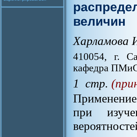
распреде
величин
Харламова 
410054, г. С
кафедра ПМи
1 стр.
(при
Применение
при изуче
вероятно