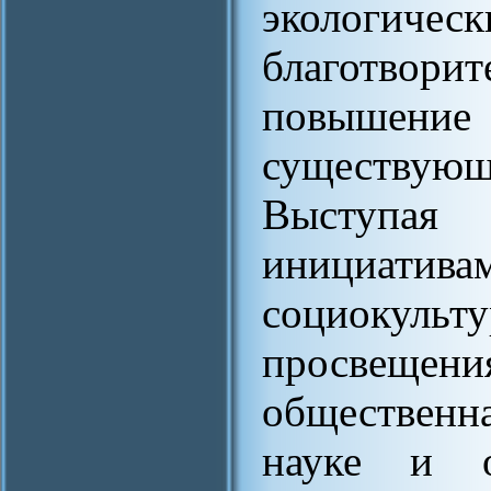
экологичес
благотворит
повыше
существующ
Выступая
инициа
социокуль
просвеще
общественн
науке и о