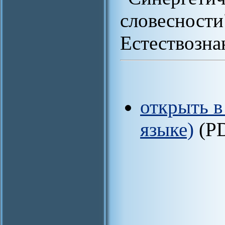
словесно
Естествознан
открыть в
языке)
(P