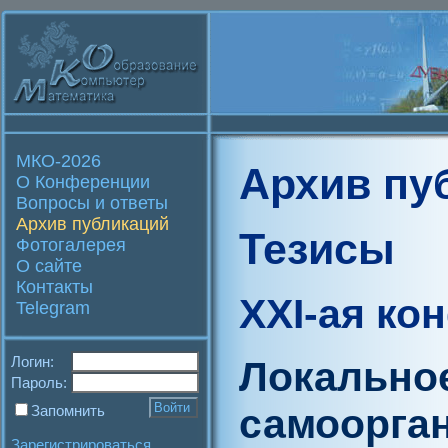
МКО-2026
Архив пу
О Конференции
Вопросы и ответы
Архив публикаций
Тезисы
Фотогалерея
О сайте
Контакты
XXI-ая ко
Telegram
Логин:
Локальное
Пароль:
самоорган
Запомнить
Зарегистрироваться