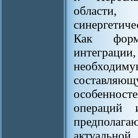
области, 
синергетиче
Как форма
интеграц
необход
составляю
особеннос
операций 
предполага
актуальной