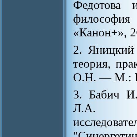
Федотова 
философия
«Канон+», 2
2. Яницкий
теория, пра
О.Н. — М.: 
3. Бабич И
Л.А. Э
исследов
"Синергети