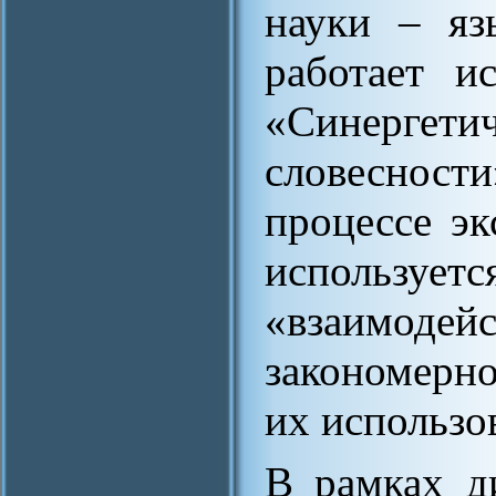
науки – яз
работает ис
«Синергети
словеснос
процессе эк
использ
«взаимо
закономерн
их использов
В рамках д