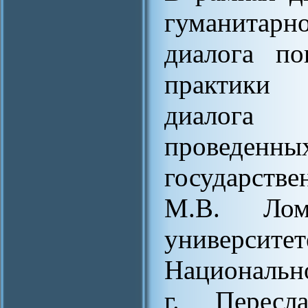
гуманитарн
диалога по
практики (
диалога
проведе
государств
М.В. Лом
университе
Национальн
г. Пересла