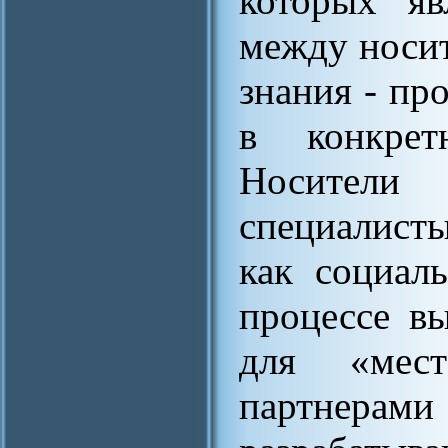
которых яв
между носит
знания - пр
в конкрет
Носители
специалист
как социал
процессе в
для «мест
партнер