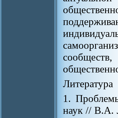
обществ
поддер
индивидуаль
самоорга
сообществ
общественно
Литература
1. Проблем
наук // В.А.