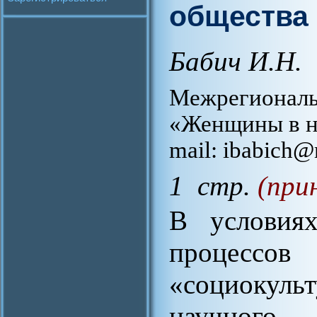
общества
Бабич И.Н.
Межрегионал
«Женщины в на
mail: ibabich@
1 стр.
(при
В условиях
процесс
«социоку
научног