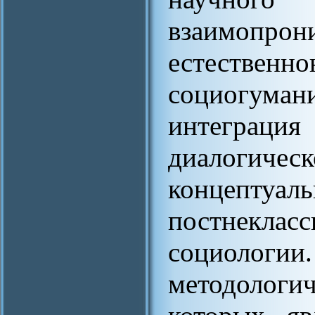
взаимопрон
естест
социогумани
интеграция
диалоги
концеп
постнекл
социологии
методологи