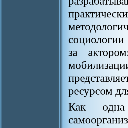
разрабатыв
практиче
методологич
социологии 
за акторо
мобилиза
представля
ресурсом дл
Как одна
самооргани