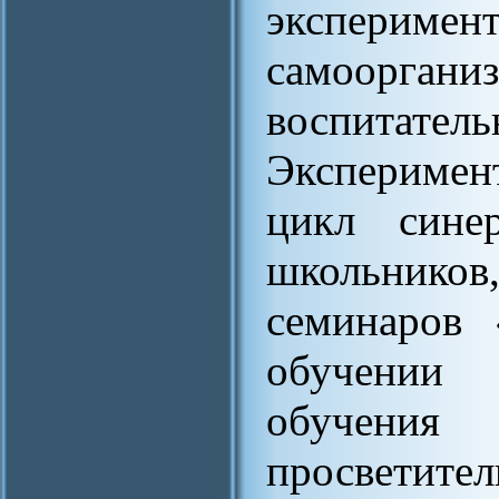
экспериме
самоорг
воспит
Эксперимен
цикл синер
школьнико
семинаров 
обучении 
обучени
просветит