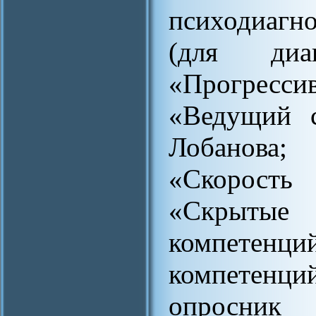
психодиагн
(для диа
«Прогресс
«Ведущий с
Лобанова
«Скорость
«Скрытые 
компетен
компетенц
опросни