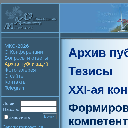
МКО-2026
Архив пу
О Конференции
Вопросы и ответы
Архив публикаций
Тезисы
Фотогалерея
О сайте
Контакты
XXI-ая ко
Telegram
Логин:
Формиров
Пароль:
компетент
Запомнить
Зарегистрироваться