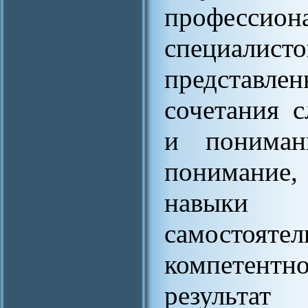
професс
специали
представ
сочетания 
и пониман
понимание,
навыки
самостоя
компетент
результ