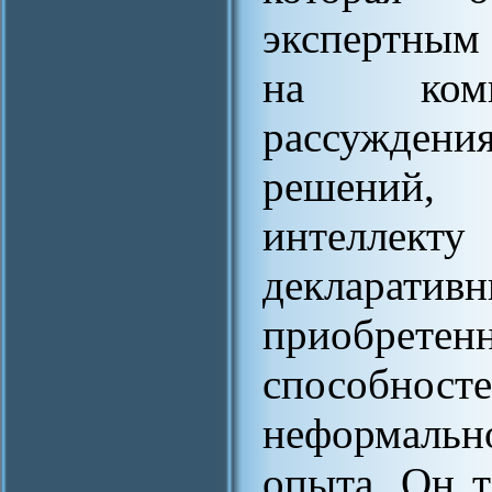
экспертным
на компе
рассужден
решений,
интеллекту
декларатив
приобрете
способност
неформально
опыта. Он т