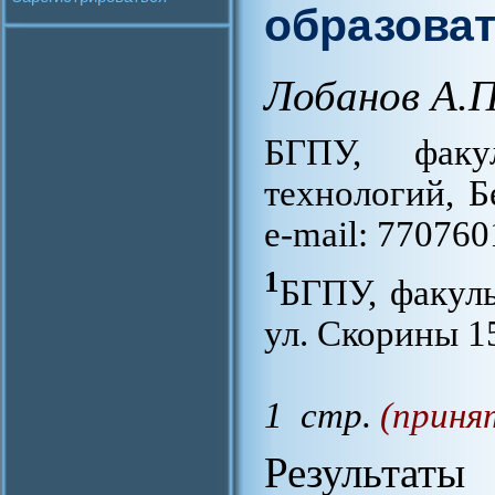
образова
Лобанов А.П
БГПУ, факул
технологий, Б
e-mail: 77076
1
БГПУ, факуль
ул. Скорины 1
1 стр.
(приня
Результ