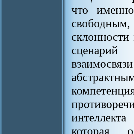
что именно
свободным,
склонности 
сценарий
взаимосвязи
абстрактны
компетен
противоре
интеллекта
которая о