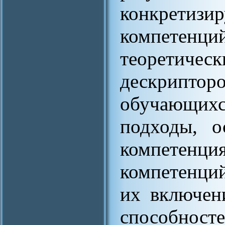
конкретизи
компетенци
теоретич
дескриптор
обучающих
подходы, о
компетенци
компетенци
их включен
способн