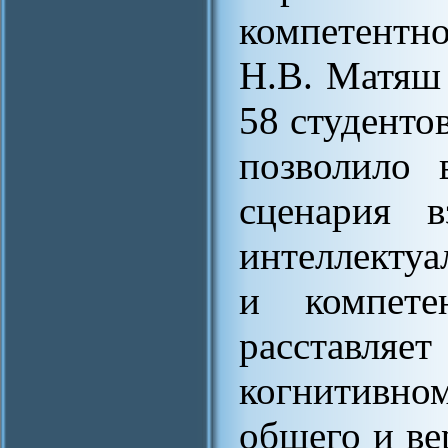
компетентн
Н.В. Матяш
58 студентов
позволило 
сценария в
интеллекту
и компете
расставляет
когнитивном
общего и ве