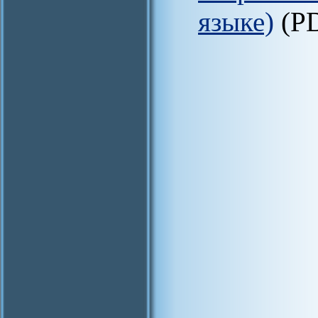
языке)
(P