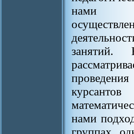
нами ра
осуществ
деятельнос
занятий.
рассматрив
проведени
курсант
математиче
нами подход
группах од