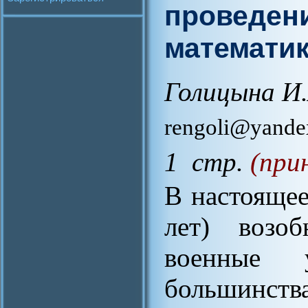
проведени
математи
Голицына И.
rengoli@yande
1 стр.
(при
В настоящее
лет) возо
военные 
большинств