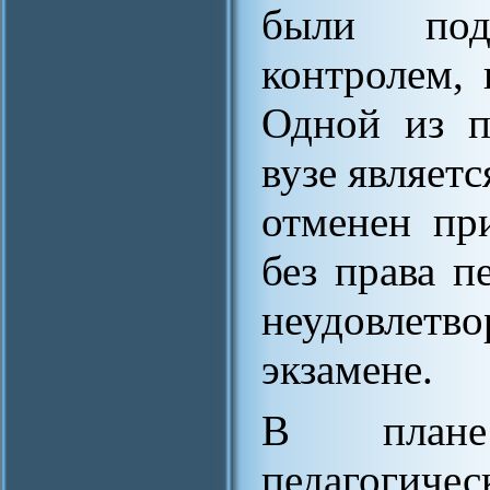
были под
контролем,
Одной из п
вузе являетс
отменен пр
без права п
неудовле
экзамене.
В плане
педагогиче