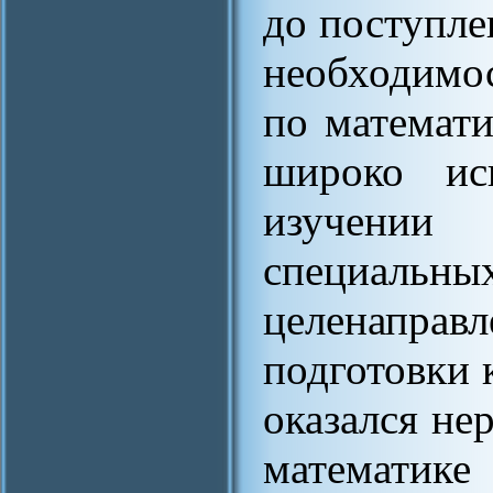
до поступле
необходимо
по математи
широко исп
изучении
специаль
целенап
подготовки 
оказался не
математике