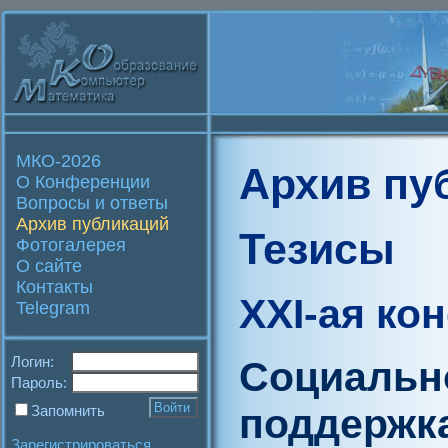
МКО-2026
Архив пу
О Конференции
Вопросы и ответы
Архив публикаций
Тезисы
Фотогалерея
О сайте
Контакты
XXI-ая ко
Telegram
Логин:
Социальн
Пароль:
поддержка
Запомнить
Зарегистрироваться