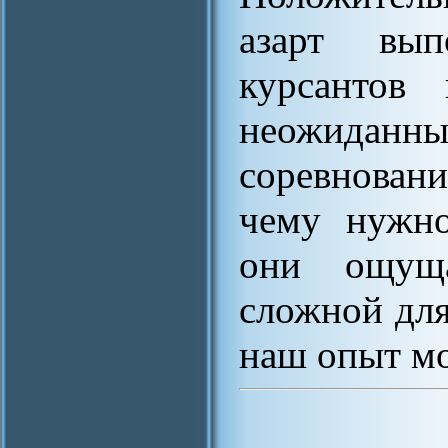
азарт вы
курсантов 
неожида
соревнован
чему нужно
они ощущ
сложной для
наш опыт мо