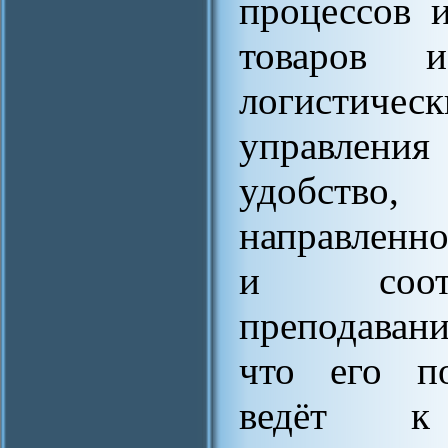
процессов 
товаров 
логистиче
управления
удобств
направленно
и соотв
преподаван
что его по
ведёт к