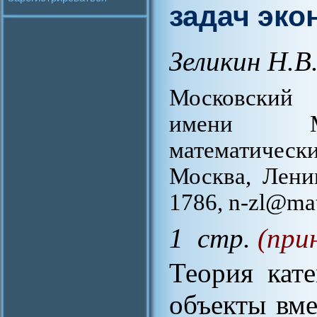
задач эко
Зеликин Н.В
Московский 
имени М.В
математическ
Москва, Лени
1786, n-zl@ma
1 стр.
(при
Теория кат
объекты вме