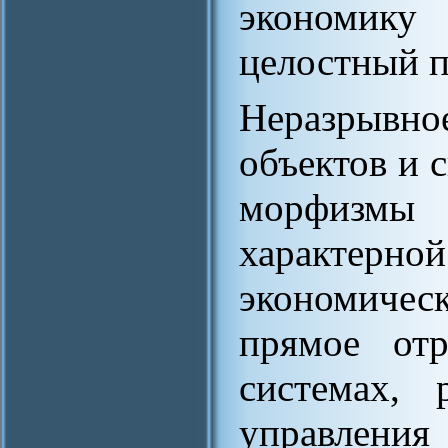
экономику
целостный п
Неразрывно
объектов и 
морфизмы
характе
экономичес
прямое от
системах, 
управле