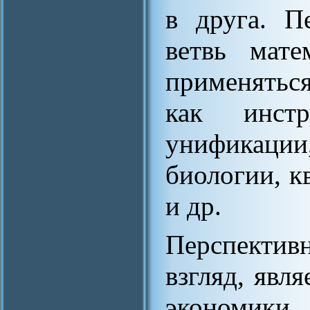
в друга. П
ветвь мате
применятьс
как инстр
унификации
биологии, к
и др.
Перспектив
взгляд, явл
экономики