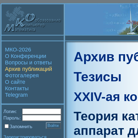
МКО-2026
Архив пу
О Конференции
Вопросы и ответы
Архив публикаций
Тезисы
Фотогалерея
О сайте
Контакты
XXIV-ая к
Telegram
Логин:
Теория ка
Пароль:
аппарат д
Запомнить
Зарегистрироваться