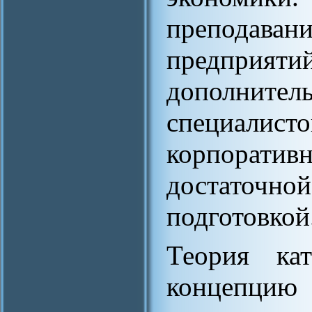
преподав
предприя
дополните
специал
корпоратив
достато
подготовкой
Теория кат
концепцию 