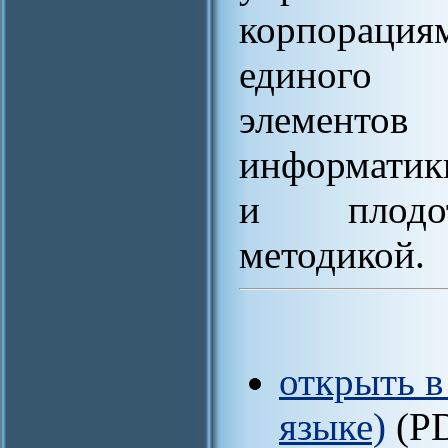
корпораци
единого к
элементов
информатики
и плодот
методикой.
открыть в
языке)
(P