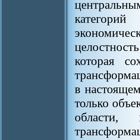
централь
категори
экономичес
целостност
которая со
трансформа
в настоящем
только объе
области,
трансфо