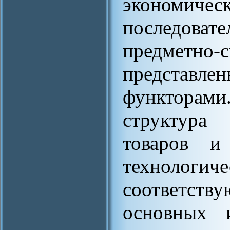
экономи
последов
предметн
представл
функтора
структура
товаров и
технол
соответств
основных и