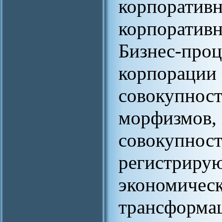
корпора
корпорати
Бизнес-п
корпорации 
совокупн
морфизмов, 
совокупн
регистри
экономичес
трансфо