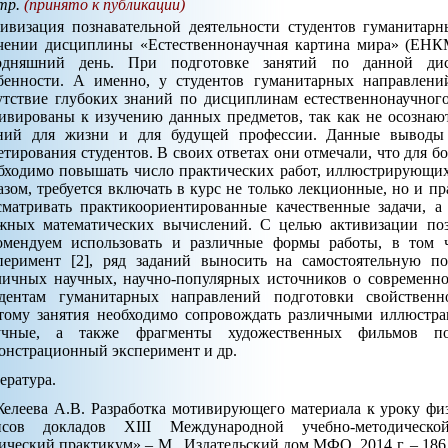
тр.
(принято к публикации)
ивизация познавательной деятельности студентов гуманитар
чении дисциплины «Естественнонаучная картина мира» (ЕНКМ
одняшний день. При подготовке занятий по данной дис
бенности. А именно, у студентов гуманитарных направлени
утствие глубоких знаний по дисциплинам естественнонаучног
ивированы к изучению данных предметов, так как не осознаю
ний для жизни и для будущей профессии. Данные выводы 
етирования студентов. В своих ответах они отмечали, что для б
бходимо повышать число практических работ, иллюстрирующих
азом, требуется включать в курс не только лекционные, но и п
сматривать практикоориентированные качественные задачи, а
жных математических вычислений. С целью активизации поз
омендуем использовать и различные формы работы, в том
перимент [2], ряд заданий выносить на самостоятельную по
личных научных, научно-популярных источников о современно
дентам гуманитарных направлений подготовки свойственн
тому занятия необходимо сопровождать различными иллюстр
учные, а также фрагменты художественных фильмов по 
онстрационный эксперимент и др.
ература.
Желеева А.В. Разработка мотивирующего материала к уроку фи
исов докладов XIII Международной учебно-методическ
ический практикум» – М., Издательский дом МФО, 2014 г. – 186 