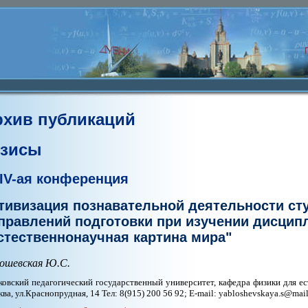
рхив публикаций
езисы
IV-ая конференция
тивизация познавательной деятельности ст
правлений подготовки при изучении дисци
стественнонаучная картина мира"
ошевская Ю.С.
овский педагогический государственный университет, кафедра физики для ес
ва, ул.Краснопрудная, 14 Тел: 8(915) 200 56 92; E-mail: yabloshevskaya.s@mail