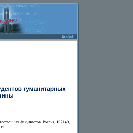
English
удентов гуманитарных
плины
тественных факультетов. Россия, 107140,
.ru