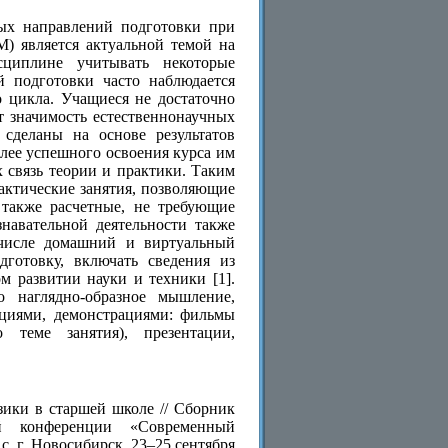
ных направлений подготовки при
) является актуальной темой на
циплине учитывать некоторые
й подготовки часто наблюдается
о цикла. Учащиеся не достаточно
т значимость естественнонаучных
сделаны на основе результатов
олее успешного освоения курса им
 связь теории и практики. Таким
рактические занятия, позволяющие
 также расчетные, не требующие
навательной деятельности также
 числе домашний и виртуальный
дготовку, включать сведения из
м развитии науки и техники [1].
о наглядно-образное мышление,
ациями, демонстрациями: фильмы
теме занятия), презентации,
зики в старшей школе // Сборник
ой конференции «Современный
с. г. Новосибирск, 23–25 сентября