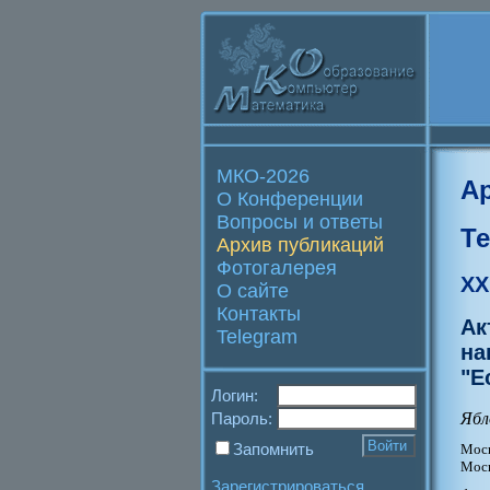
МКО-2026
А
О Конференции
Вопросы и ответы
Т
Архив публикаций
Фотогалерея
XX
О сайте
Контакты
Ак
Telegram
на
"Е
Логин:
Ябл
Пароль:
Запомнить
Моск
Моск
Зарегистрироваться