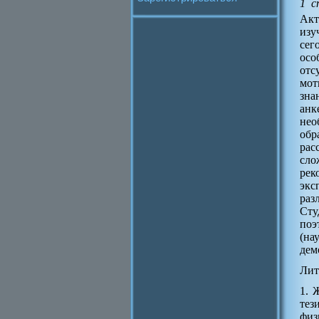
1 с
Акт
изу
сег
осо
отс
мот
зна
анк
нео
обр
рас
сло
рек
экс
раз
Сту
поэ
(на
дем
Лит
1. 
тез
физ