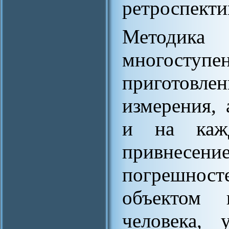
ретроспекти
Методика 
многосту
приготовл
измерения, 
и на каж
привнес
погрешност
объектом 
человека, 