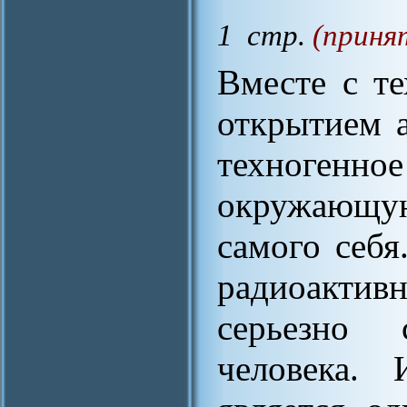
1 стр.
(приня
Вместе с т
открытием 
техногенно
окружающую
самого себя
радиоактив
серьезно 
человека. 