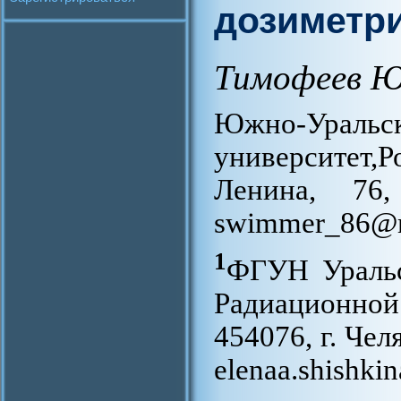
дозиметр
Тимофеев Ю
Южно-Ура
университет,Р
Ленина, 76,
swimmer_86@m
1
ФГУН Уральс
Радиационно
454076, г. Чел
elenaa.shishk