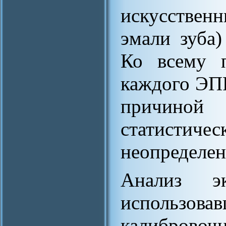
искусственн
эмали зуба)
Ко всему п
каждого ЭП
причино
статистич
неопределен
Анализ эк
использов
калибро