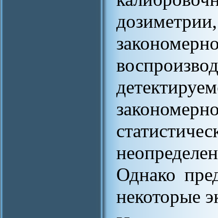
дозиметрии
закономе
воспроизво
детектиру
закономерн
статисти
неопредел
Однако пре
некоторые э