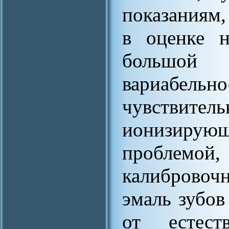
показаниям,
в оценке н
большо
вариабел
чувстви
ионизирую
проблемой,
калибровоч
эмаль зубов
от естест