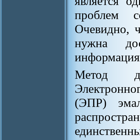
является о
проблем со
Очевидно, ч
нужна дос
информация
Метод д
Электронно
(ЭПР) эма
распрост
единственн