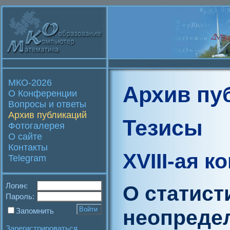
МКО-2026
Архив пу
О Конференции
Вопросы и ответы
Архив публикаций
Тезисы
Фотогалерея
О сайте
Контакты
XVIII-ая 
Telegram
Логин:
О статист
Пароль:
неопреде
Запомнить
Зарегистрироваться