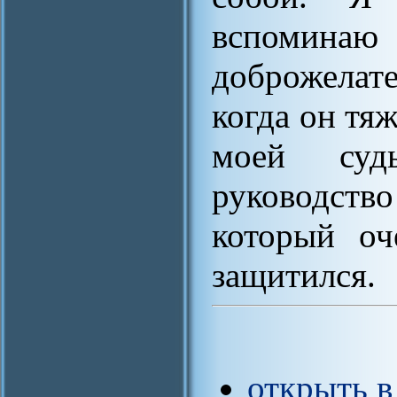
вспомин
доброжелат
когда он тяж
моей судь
руководст
который оч
защитился.
открыть в