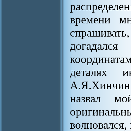
распределен
времени мн
спрашивать
догадался
координата
деталях и
А.Я.Хинчин
назвал м
оригиналь
волновался, 