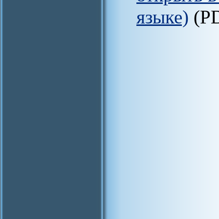
языке)
(P