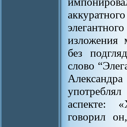
импонирова
аккуратног
элегантного
изложения м
без подгля
слово “Элег
Александ
употреблял
аспекте: «
говорил он