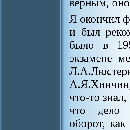
верным, оно
Я окончил ф
и был реко
было в 195
экзамене м
Л.А.Люстерн
А.Я.Хинчин,
что-то знал,
что дело 
оборот, как