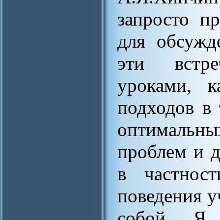
запросто п
для обсужд
эти встр
уроками, к
подходов в 
оптимальн
проблем и 
в частност
поведения 
собой. Я 