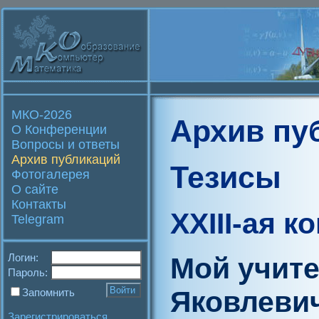
МКО-2026
Архив пу
О Конференции
Вопросы и ответы
Архив публикаций
Тезисы
Фотогалерея
О сайте
Контакты
XXIII-ая 
Telegram
Логин:
Мой учит
Пароль:
Яковлеви
Запомнить
Зарегистрироваться