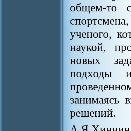
общем-то с
спортсмена
ученого, ко
наукой, пр
новых зад
подходы 
проведенн
занимаясь 
решений.
А.Я.Хинчи