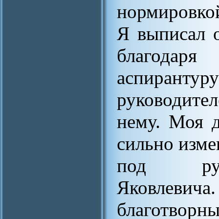
нормировко
Я выписал о
благодаря
аспиранту
руководител
нему. Моя 
сильно измен
под рук
Яковлев
благотворн