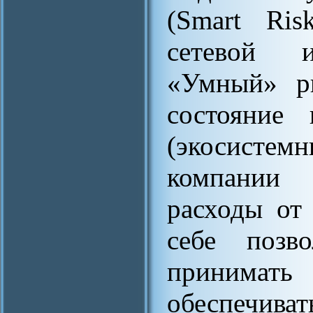
(Smart Ris
сетевой и
«Умный» ри
состояние
(экосисте
компании 
расходы от
себе позв
принимать 
обеспечива