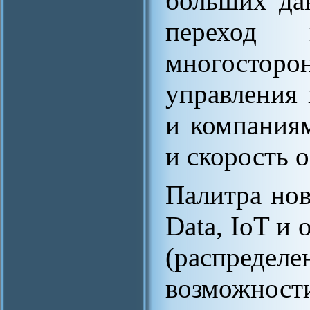
больших да
переход
многосто
управления
и компания
и скорость о
Палитра нов
Data, IoT и
(распределе
возможнос