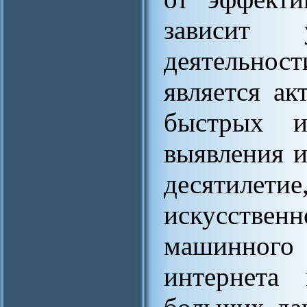
зависит 
деятельнос
является а
быстрых и
выявления и
десятиле
искусстве
машинного 
интернета