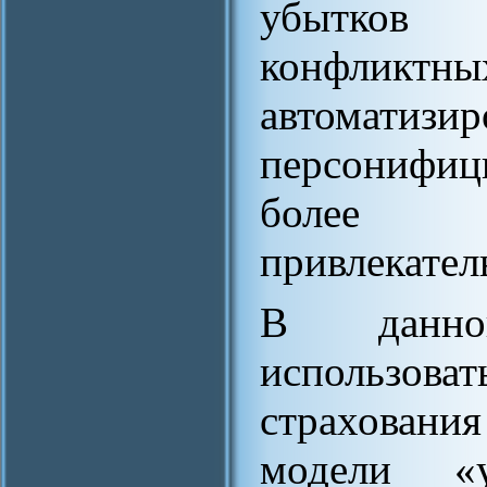
убытков 
конфликтн
автомати
персонифиц
более 
привлекател
В данно
использов
страхования
модели «у