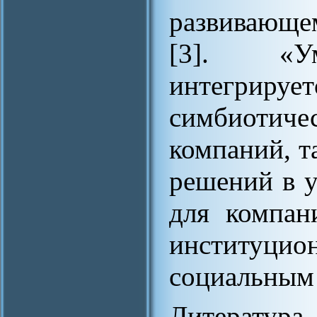
развивающ
[3]. «Ум
интегриру
симбиоти
компаний, т
решений в у
для компан
институци
социальным
Литература