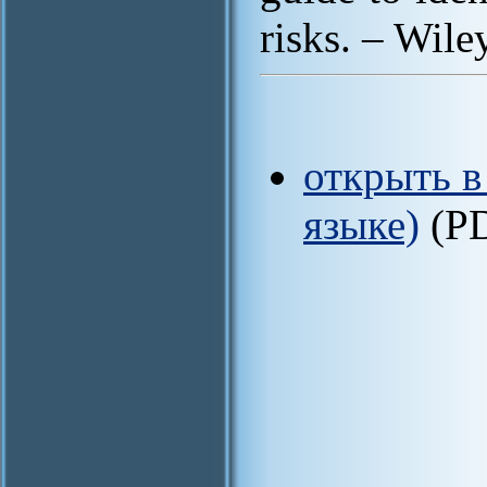
risks. – Wile
открыть в
языке)
(P