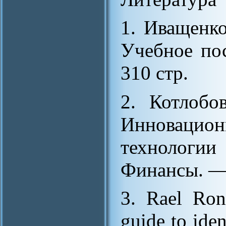
1. Иващенк
Учебное по
310 стр.
2. Котлобо
Инноваци
технологии
Финансы. — 
3. Rael Ro
guide to iden