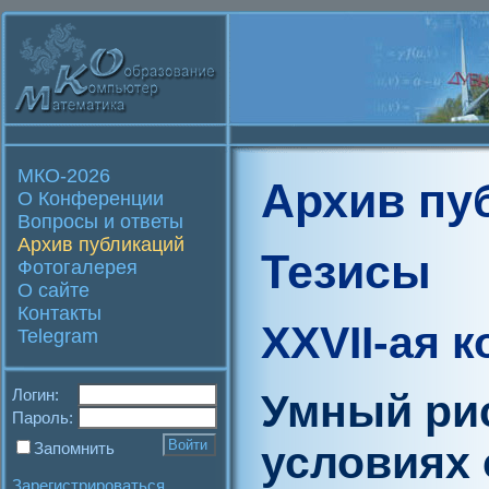
МКО-2026
Архив пу
О Конференции
Вопросы и ответы
Архив публикаций
Тезисы
Фотогалерея
О сайте
Контакты
XXVII-ая 
Telegram
Логин:
Умный ри
Пароль:
условиях
Запомнить
Зарегистрироваться