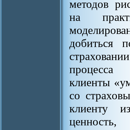
методов ри
на практ
моделиро
добиться п
страхован
процесса
клиенты «у
со страхов
клиенту и
ценность,