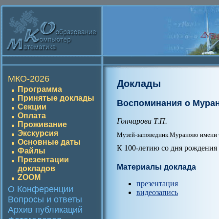
МКО-2026
Доклады
Программа
Принятые доклады
Воспоминания о Мура
Секции
Оплата
Гончарова Т.П.
Проживание
Экскурсия
Музей-заповедник Мураново имени
Основные даты
К 100-летию со дня рождения
Файлы
Презентации
Материалы доклада
докладов
ZOOM
презентация
О Конференции
видеозапись
Вопросы и ответы
Архив публикаций