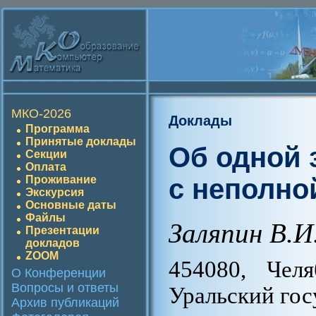
МКО-2026
Доклады
Программа
Принятые доклады
Об одной 
Секции
Оплата
с неполн
Проживание
Экскурсия
Основные даты
Файлы
Заляпин В.И
Презентации
докладов
ZOOM
454080, Чел
О Конференции
Вопросы и ответы
Уральский гос
Архив публикаций