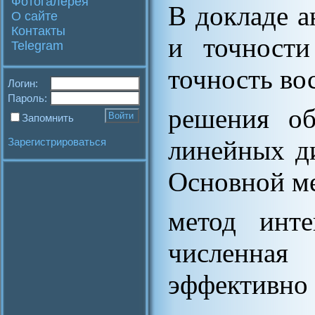
Фотогалерея
В докладе а
О сайте
Контакты
и точности
Telegram
точность во
Логин:
Пароль:
решения об
Запомнить
линейных д
Зарегистрироваться
Основной ме
метод инте
численная
эффективно 