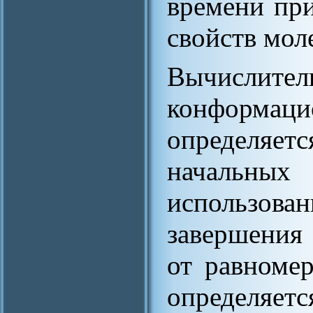
времени пр
свойств мол
Вычисли
конформ
определяет
начальн
использов
завершения
от равномер
определя