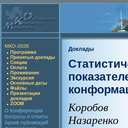
МКО-2026
Доклады
Программа
Принятые доклады
Статистич
Секции
Оплата
показател
Проживание
Экскурсия
Основные даты
конформац
Файлы
Презентации
докладов
ZOOM
Коробов 
О Конференции
Вопросы и ответы
Назаренк
Архив публикаций