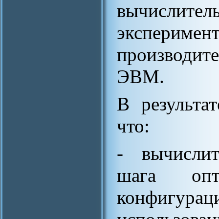
вычисли
экспер
производит
ЭВМ.
В результат
что:
- вычислит
шага опти
конфигурац