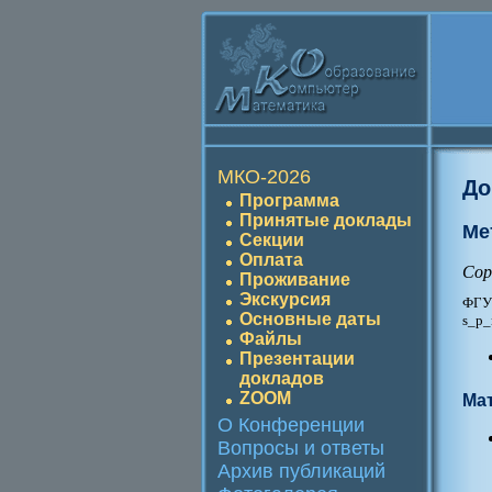
МКО-2026
До
Программа
Принятые доклады
Ме
Секции
Оплата
Сор
Проживание
Экскурсия
ФГУ 
Основные даты
s_p_
Файлы
Презентации
докладов
ZOOM
Ма
О Конференции
Вопросы и ответы
Архив публикаций