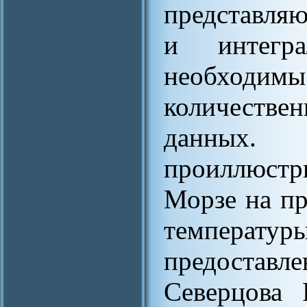
представляю
и интегра
необходи
количестве
данных. 
проиллюстр
Морзе на п
температ
предоста
Северцова