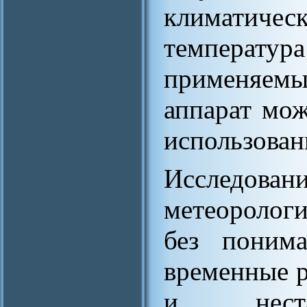
климатиче
темпер
применяемы
аппарат мож
использован
Исследо
метеоролог
без понима
временные р
и неста