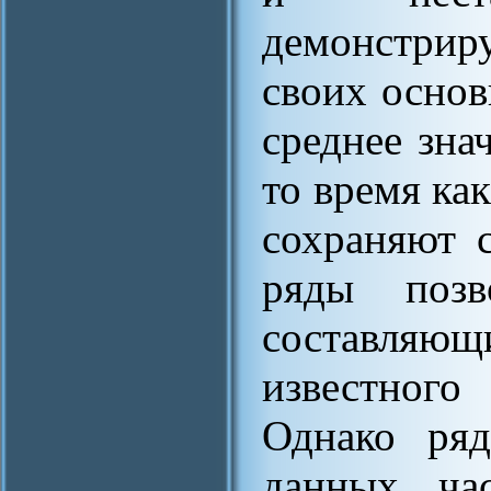
демонстри
своих основ
среднее зна
то время ка
сохраняют 
ряды позв
составляющ
известног
Однако ряд
данных ча