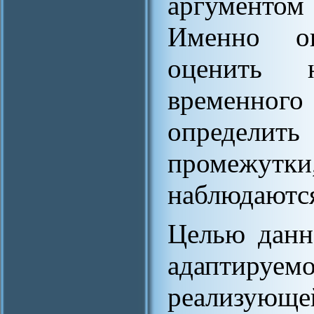
аргументо
Именно он
оценить н
временног
определить
промежу
наблюдаютс
Целью данн
адаптируе
реализую