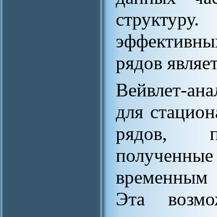
структур
эффективны
рядов являет
Вейвлет-ана
для стацион
рядов, п
получен
временным 
Эта возмо