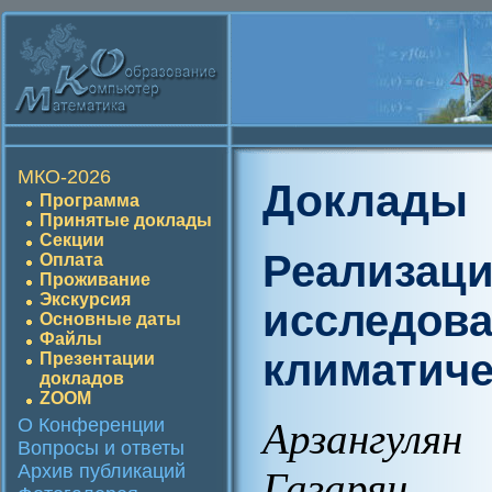
МКО-2026
Доклады
Программа
Принятые доклады
Секции
Реализаци
Оплата
Проживание
Экскурсия
исследова
Основные даты
Файлы
климатиче
Презентации
докладов
ZOOM
О Конференции
Арзангуля
Вопросы и ответы
Архив публикаций
Газарян В