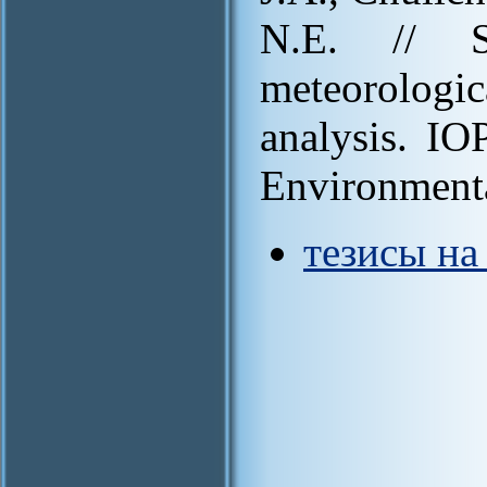
N.E. // S
meteorolog
analysis. IO
Environmenta
тезисы на