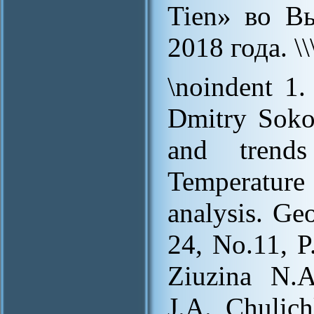
Tien» во В
2018 года. \
\noindent 1.
Dmitry Sokol
and trend
Temperature
analysis. Ge
24, No.11, P
Ziuzina N.A
J.A., Chulic