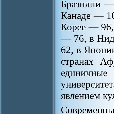
Бразилии —
Канаде — 1
Корее — 96,
— 76, в Ни
62, в Япони
странах Аф
единичные
университ
явлением ку
Современ