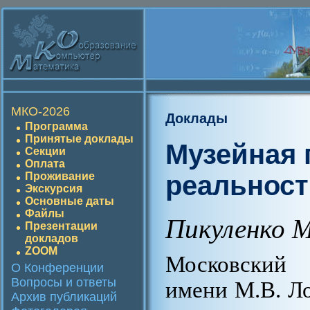
МКО-2026
Доклады
Программа
Принятые доклады
Музейная 
Секции
Оплата
реальност
Проживание
Экскурсия
Основные даты
Файлы
Пикуленко 
Презентации
докладов
ZOOM
Московский 
О Конференции
Вопросы и ответы
имени М.В. Л
Архив публикаций