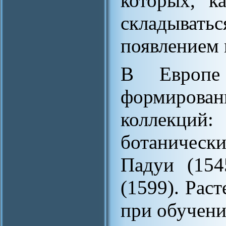
которых, к
складыват
появлением 
В Европе
формиров
коллекц
ботаническ
Падуи (154
(1599). Рас
при обучени