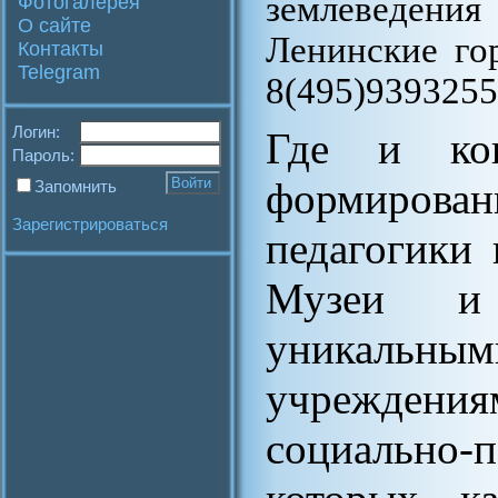
землеведения
Фотогалерея
О сайте
Ленинские гор
Контакты
Telegram
8(495)9393255
Логин:
Где и ког
Пароль:
формиро
Запомнить
Зарегистрироваться
педагогики 
Музеи и 
уникальн
учрежден
социально