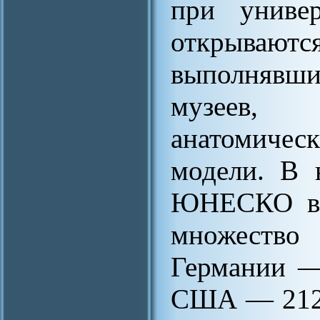
при униве
открывают
выполняв
музеев,
анатомиче
модели. В 
ЮНЕСКО в р
множество 
Германии —
США — 212,