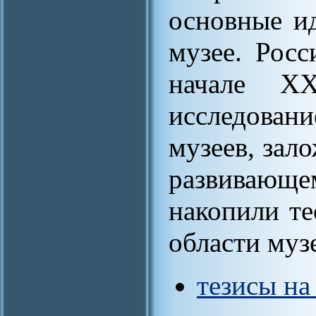
основные ид
музее. Рос
начале ХХ
исследован
музеев, зал
развивающем
накопили те
области муз
тезисы на