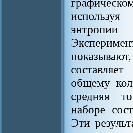
графическ
используя
энтропии
Эксперим
показывают
составляет
общему кол
средняя то
наборе сост
Эти резуль