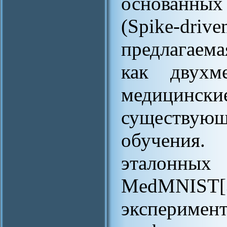
основанны
(Spike-dr
предлагаем
как двухм
медицинские
существующ
обучения
эталонн
MedMNIS
экспери