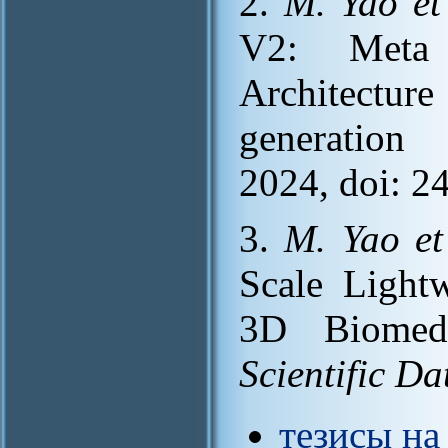
2.
M. Yao et 
V2: Meta 
Architecture
generation
2024, doi: 2
3.
M. Yao et
Scale Light
3D Biomedi
Scientific Da
тезисы на