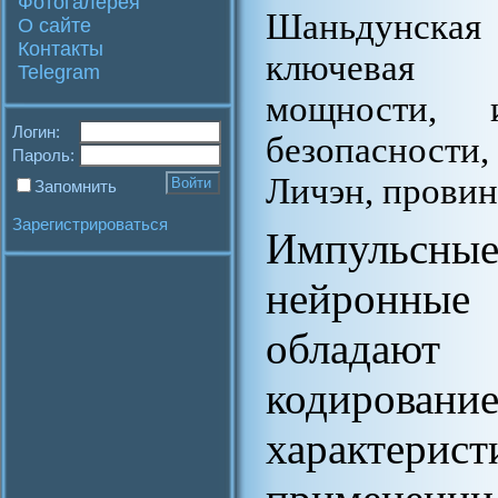
Фотогалерея
Шаньдунская 
О сайте
Контакты
ключевая л
Telegram
мощности, 
Логин:
безопасности
Пароль:
Личэн, провин
Запомнить
Зарегистрироваться
Импульсны
нейронные 
обладают п
кодирован
характери