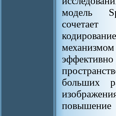
исследован
модель Spi
сочетает п
кодирован
механизмом 
эффект
пространс
больших р
изображе
повышение