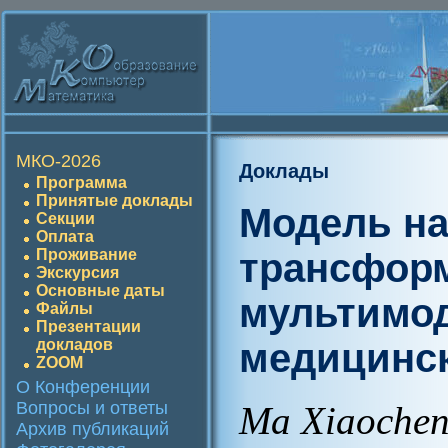
МКО-2026
Доклады
Программа
Принятые доклады
Модель на
Секции
Оплата
трансфор
Проживание
Экскурсия
Основные даты
мультимо
Файлы
Презентации
медицинс
докладов
ZOOM
О Конференции
Вопросы и ответы
Ma Xiaochen
Архив публикаций