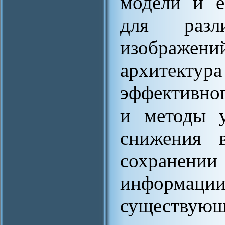
модели и е
для разл
изображени
архитект
эффективног
и методы у
снижения в
сохранении
информа
существую