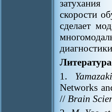
затухания
скорости об
сделает мо
многомодал
диагностики
Литература
1.
Yamazak
Networks and
//
Brain Scie