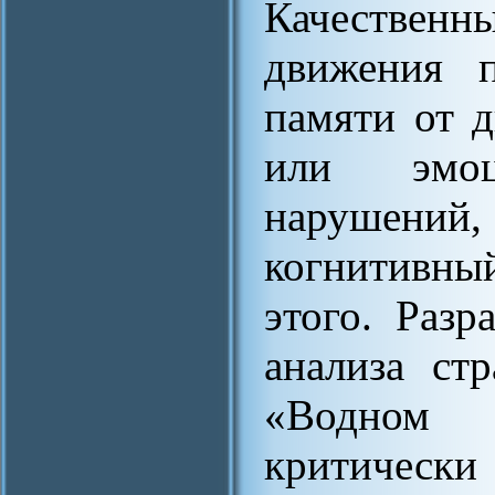
Качестве
движения п
памяти от 
или эмоци
нарушен
когнитивны
этого. Разр
анализа ст
«Водном
критиче