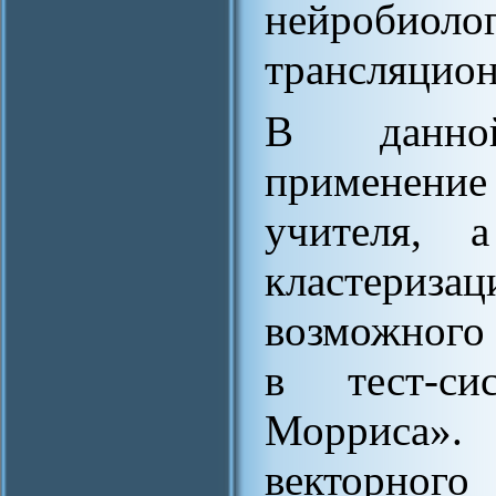
нейробиоло
трансляцио
В данной
применени
учителя, 
кластеризац
возможного 
в тест-си
Морриса».
векторного