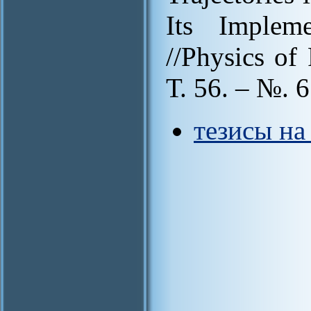
Its Implem
//Physics of
Т. 56. – №. 
тезисы на