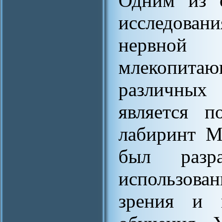
Одним из о
исследован
нервно
млекопитаю
различных
является п
лабиринт М
был разр
использова
зрения и 