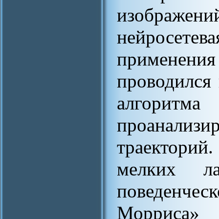
изображени
нейросетев
применения
проводился 
алгорит
проанализ
траекторий
мелких л
поведенчес
Морриса» 