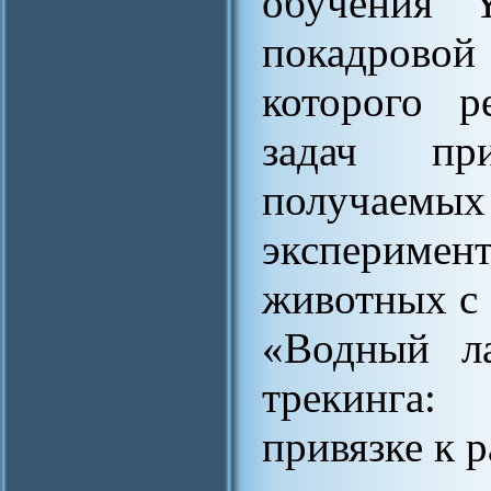
обучения 
покадровой
которого р
задач пр
получае
эксперимен
животных с 
«Водный ла
трекинга:
привязке к р