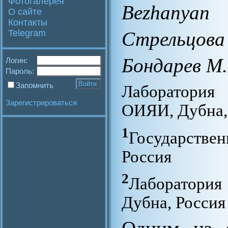
Фотогалерея
Bezhanyan
О сайте
Контакты
Telegram
Стрельцов
Бондарев М
Логин:
Пароль:
Запомнить
Лаборатори
Зарегистрироваться
ОИЯИ, Дубна,
1
Государстве
Россия
2
Лаборатори
Дубна, Россия