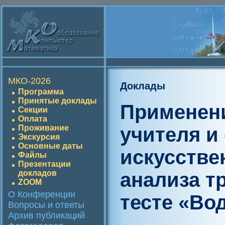
МКО-2026
Доклады
Программа
Принятые доклады
Применени
Секции
Оплата
учителя и
Проживание
Экскурсия
Основные даты
искусстве
Файлы
Презентации
анализа т
докладов
ZOOM
О Конференции
тесте «Во
Вопросы и ответы
Архив публикаций