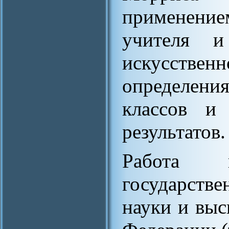
применени
учителя и
искусств
определени
классов и 
результатов.
Работа 
государств
науки и выс