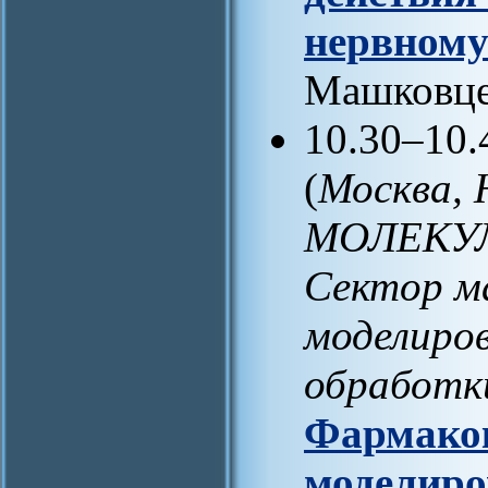
нервному
Машковцев
10.30–10.
(
Москва
МОЛЕКУ
Сектор м
моделиро
обработк
Фармакок
моделиро