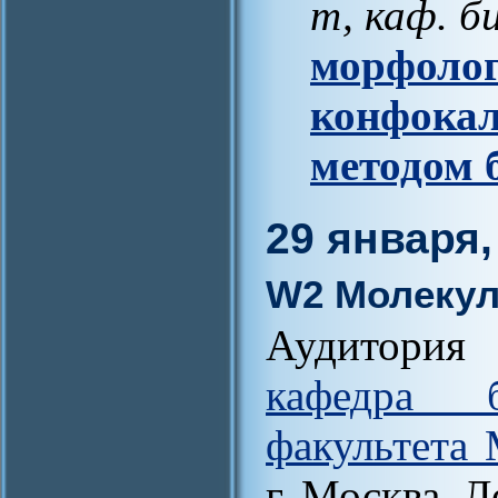
т, каф. б
морфолог
конфока
методом 
29 января,
W2 Молекул
Аудитория
кафедра б
факультета
г. Москва, Л