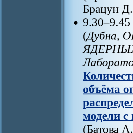
Брацун Д.
9.30–9.45
(
Дубна,
ЯДЕРНЫ
Лаборато
Количест
объёма о
распреде
модели с
(Батова А