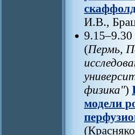
скаффол
И.В., Бра
9.15–9.30
(
Пермь, П
исследова
универси
физика"
)
модели р
перфузио
(Красняко