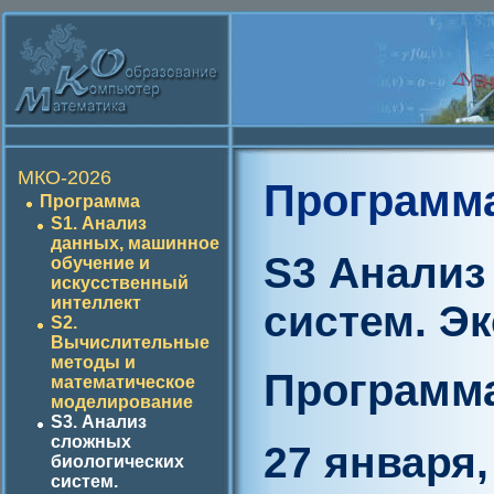
МКО-2026
Программ
Программа
S1. Анализ
данных, машинное
S3 Анализ
обучение и
искусственный
интеллект
систем. Э
S2.
Вычислительные
методы и
Программа
математическое
моделирование
S3. Анализ
сложных
27 января,
биологических
систем.