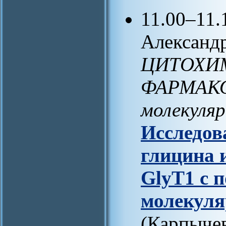
11.00–11.
Александр
ЦИТОХИ
ФАРМАКО
молекуляр
Исследов
глицина 
GlyT1 с 
молекуля
(Карпычев