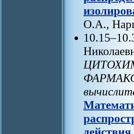
изолиров
О.А., Нар
10.15–10
Николаевн
ЦИТОХИ
ФАРМАКО
вычислит
Математи
распрост
действия