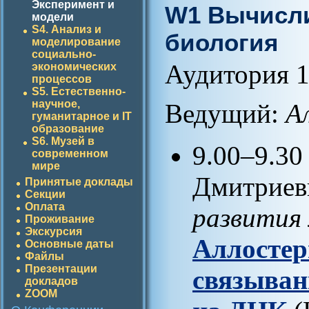
Эксперимент и
W1 Вычисли
модели
S4. Анализ и
биология
моделирование
социально-
Аудитория 1
экономических
процессов
S5. Естественно-
научное,
Ведущий:
А
гуманитарное и IT
образование
S6. Музей в
9.00–9.3
современном
мире
Дмитриев
Принятые доклады
Секции
Оплата
развития
Проживание
Экскурсия
Аллостер
Основные даты
Файлы
Презентации
связыван
докладов
ZOOM