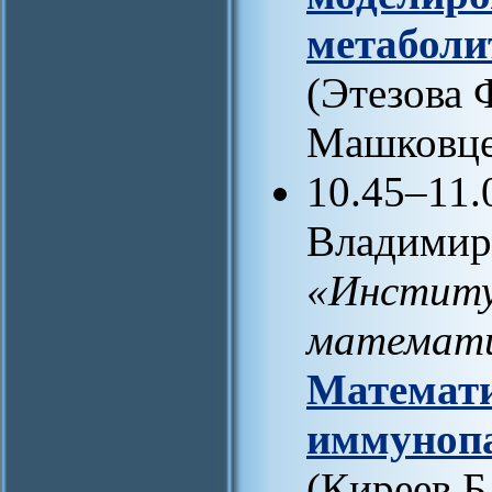
метаболи
(Этезова 
Машковце
10.45–11.
Владимир
«Институ
математи
Математи
иммунопа
(Киреев Б