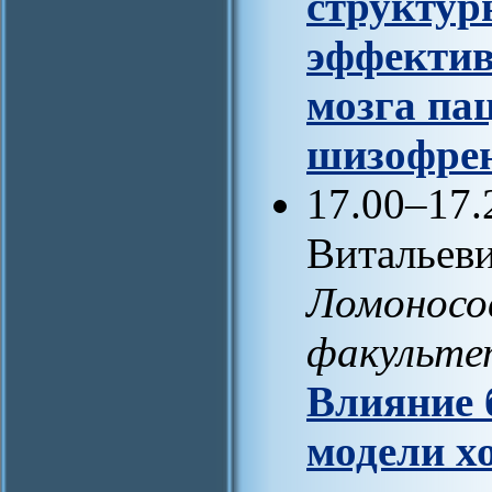
структур
эффектив
мозга па
шизофрен
17.00–17.
Витальеви
Ломоносов
факульте
Влияние 
модели х