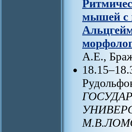
Ритмичес
мышей с 
Альцгейм
морфолог
А.Е., Браж
18.15–18.
Рудольфов
ГОСУДА
УНИВЕРС
М.В.ЛОМО