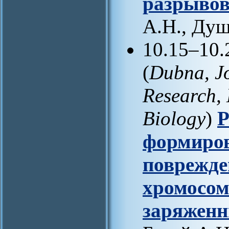
разрыво
А.Н., Душ
10.15–10.
(
Dubna, Jo
Research, 
Biology
)
Р
формиров
поврежде
хромосом
заряженн