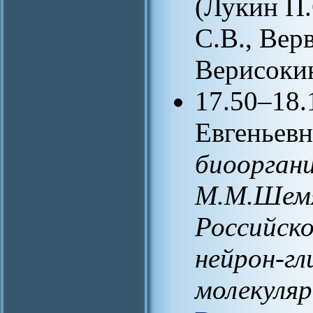
(Лукин П.
С.В., Верв
Верисоки
17.50–18.
Евгеньевн
биооргани
М.М.Шемя
Российско
нейрон-гл
молекуляр