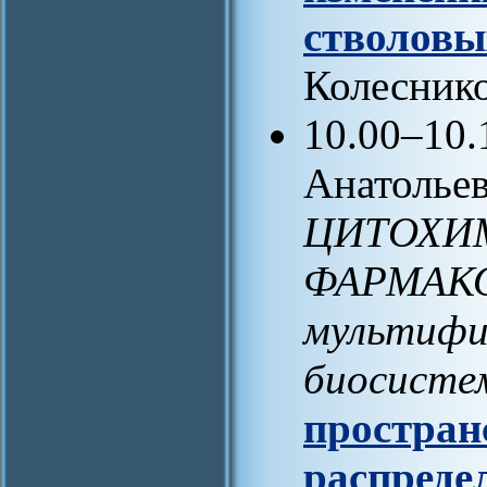
стволовы
Колеснико
10.00–10.
Анатольев
ЦИТОХИ
ФАРМАКО
мультифи
биосисте
простран
распреде