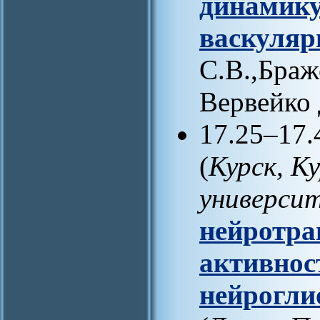
динамику
васкуляр
С.В.,Браж
Вервейко 
17.25–17.
(
Курск, К
универси
нейротра
активнос
нейрогли