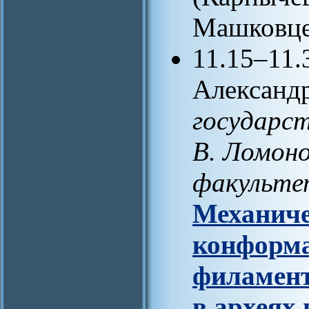
Машковцев
11.15–11.
Александр
государст
В. Ломоно
факульте
Механиче
конформа
филамент
в археях 