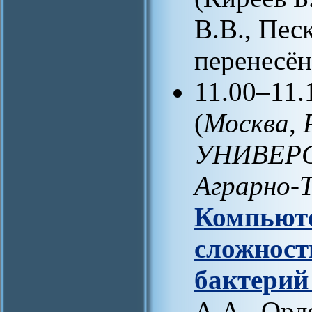
В.В., Пес
перенесён
11.00–11
(
Москва
УНИВЕРС
Аграрно-
Компьюте
сложност
бактери
А.А., Орл