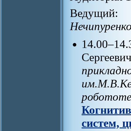
Ведущ
Нечипуренк
14.00–14
Сергеевич
прикладн
им.М.В.К
робототе
Когнитив
систем, 