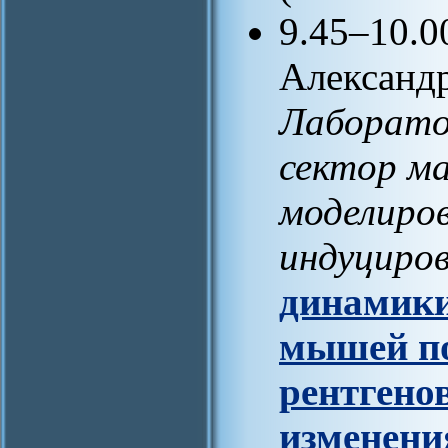
9.45–10.0
Александр
Лаборато
сектор м
моделиро
индуциро
динамики
мышей по
рентгено
изменени