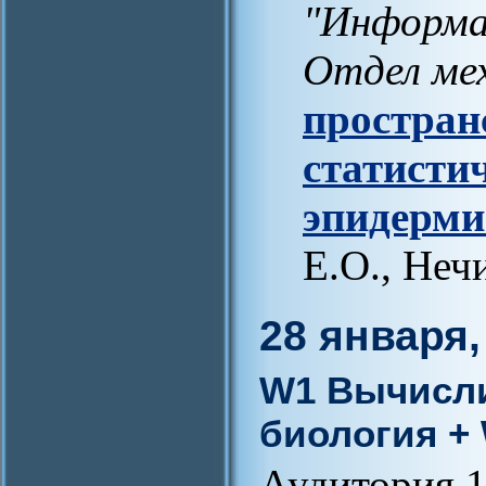
"Информа
Отдел ме
простран
статисти
эпидерми
Е.О., Неч
28 января,
W1 Вычисли
биология +
Аудитория 1