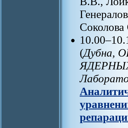
В.В., Лой
Генералов
Соколова 
10.00–10
(
Дубна,
ЯДЕРНЫ
Лаборато
Аналитич
уравнени
репараци