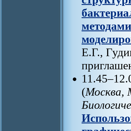
бактериа
методами
моделиро
Е.Г., Гуд
приглаше
11.45–12.
(
Москва, 
Биологич
Использо