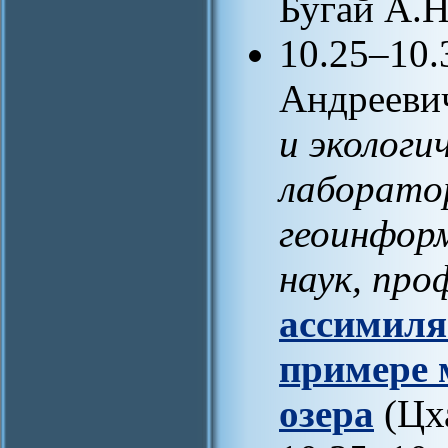
Бугай А.Н
10.25–10.
Андреевич
и экологи
лаборатор
геоинфор
наук, про
ассимиля
примере 
озера
(Цха