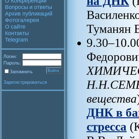
на ДНК
(
О Конференции
Вопросы и ответы
Василенко
Архив публикаций
Фотогалерея
Туманян В
О сайте
Контакты
9.30–10.
Telegram
Федорови
Логин:
Пароль:
ХИМИЧЕ
Запомнить
Н.Н.СЕМЕ
Зарегистрироваться
вещества
ДНК в ба
стресса
(К