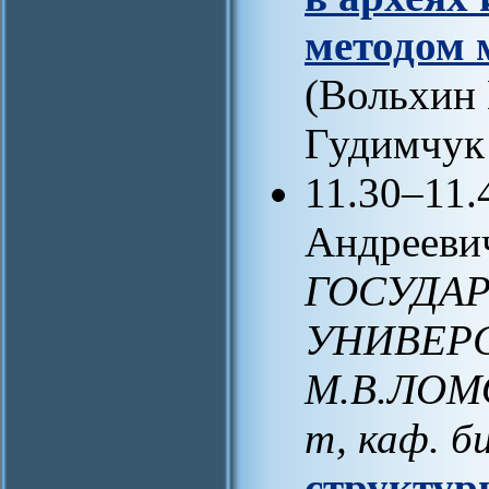
методом 
(Вольхин 
Гудимчук 
11.30–11
Андреевич
ГОСУДА
УНИВЕРС
М.В.ЛОМО
т, каф. б
структур