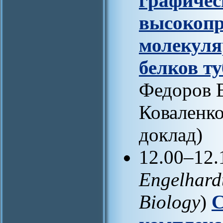
графичес
высокопр
молекуля
белков ту
Федоров В
Коваленко
доклад)
12.00–12.
Engelhardt
Biology
)
С