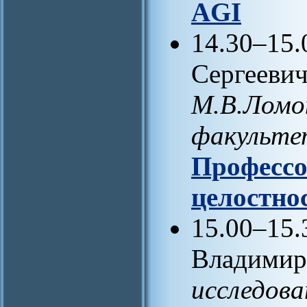
AGI
14.30–15.
Сергеевич
М.В.Ломон
факульте
Профессор
целостно
15.00–15
Владимир
исследов