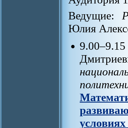
Ведущие:
Р
Юлия Алексе
9.00–9.15
Дмитриев
национал
политехн
Математи
развиваю
условиях