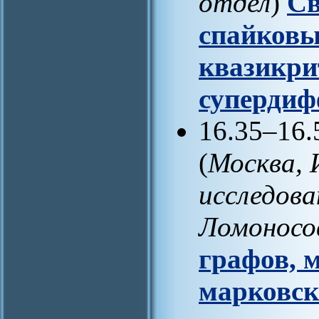
отдел
)
Св
спайковы
квазикри
супердиф
16.35–16
(
Москва,
исследова
Ломонос
графов, 
марковск