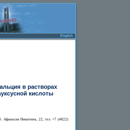
English
альция в растворах
ауксусной кислоты
б. Афанасия Никитина, 22, тел. +7 (4822)