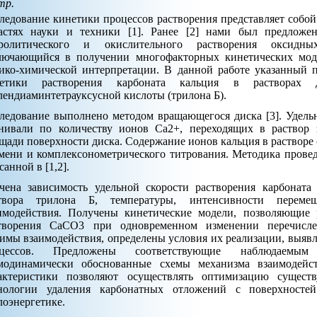
тр.
ледование кинетики процессов растворения представляет собой
астях науки и техники [1]. Ранее [2] нами был предлож
дролитического и окислительного растворения оксидн
лючающийся в получении многофакторных кинетических мод
ико-химической интерпретации. В данной работе указанный п
нетики растворения карбоната кальция в растворах д
лендиаминтетрауксусной кислоты (трилона Б).
ледование выполнено методом вращающегося диска [3]. Удель
нивали по количеству ионов Са2+, переходящих в раствор
щади поверхности диска. Содержание ионов кальция в растворе
мени и комплексонометрического титрования. Методика провед
санной в [1,2].
чена зависимость удельной скорости растворения карбонат
твора трилона Б, температуры, интенсивности переме
имодействия. Получены кинетические модели, позволяющие 
творения CaCO3 при одновременном изменении перечисле
имы взаимодействия, определены условия их реализации, выяв
оцессов. Предложены соответствующие наблюдаемым 
модинамически обоснованные схемы механизма взаимодейс
актеристики позволяют осуществлять оптимизацию сущест
нологии удаления карбонатных отложений с поверхностей
лоэнергетике.