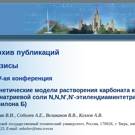
рхив публикаций
езисы
V-ая конференция
нетические модели растворения карбоната к
натриевой соли N,N,N',N'-этилендиаминтетр
рилона Б)
ик В.И.
,
Соболев А.Е.
,
Великанов В.В.
,
Козлов А.В.
ской государственный технический университет, Россия, 170026, г. Тверь, на
25, E-mail: sobolev@tstu.tver.ru