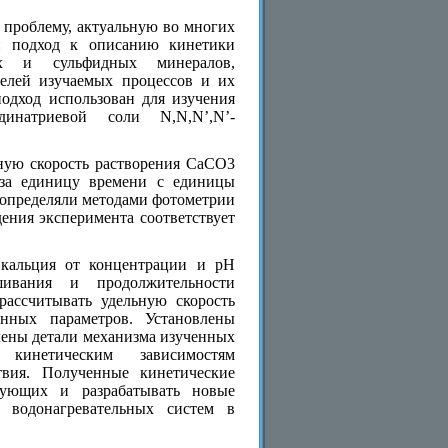
 проблему, актуальную во многих
ен подход к описанию кинетики
ых и сульфидных минералов,
елей изучаемых процессов и их
одход использован для изучения
инатриевой соли N,N,N’,N’-
ную скорость растворения CaCO3
 за единицу времени с единицы
 определяли методами фотометрии
ения эксперимента соответствует
а кальция от концентрации и рН
шивания и продолжительности
рассчитывать удельную скорость
нных параметров. Установлены
лены детали механизма изученных
кинетическим зависимостям
твия. Полученные кинетические
вующих и разрабатывать новые
 водонагревательных систем в