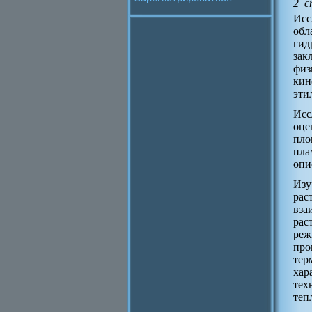
2 с
Исс
обл
ги
зак
физ
ки
эти
Исс
оце
пло
пла
опи
Изу
рас
вза
рас
реж
пр
тер
хар
тех
теп