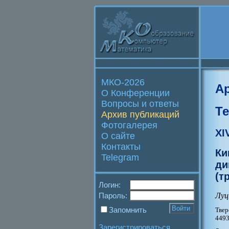
МКО-2026
А
О Конференции
Вопросы и ответы
Т
Архив публикаций
Фотогалерея
XI
О сайте
Контакты
Ки
Telegram
ди
(т
Логин:
Луц
Пароль:
Запомнить
Твер
4493
Зарегистрироваться