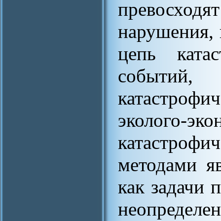
превосходя
нарушения, 
цепь ката
событий
катастрофи
эколого-э
катастрофи
методами яв
как задачи 
неопреде