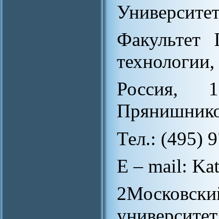
Университет
Факультет 
технологии,
Россия, 
Прянишников
Тел.: (495) 9
E – mail: K
2Москов
университет