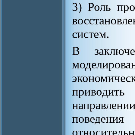
3) Роль пр
восстановл
систем.
В заключ
моделиров
экономиче
приводит
направлен
поведени
относительн