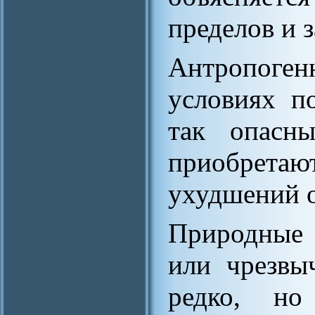
пределов и 
Антропоген
условиях п
так опасн
приобрета
ухудшений 
Природные 
или чрезвы
редко, но