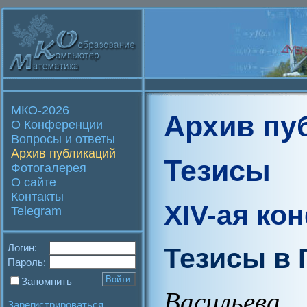
МКО-2026
Архив пу
О Конференции
Вопросы и ответы
Архив публикаций
Тезисы
Фотогалерея
О сайте
Контакты
XIV-ая ко
Telegram
Логин:
Тезисы в
Пароль:
Запомнить
Васильева
Зарегистрироваться