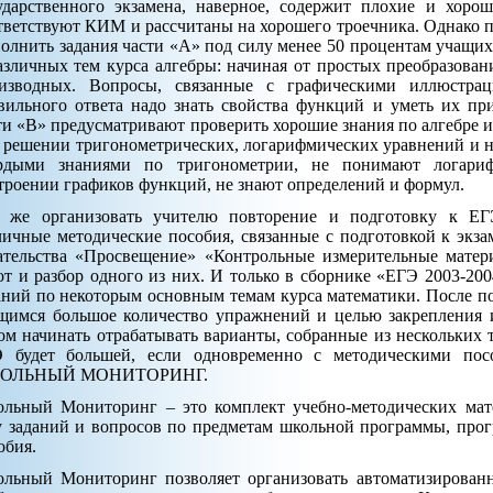
ударственного экзамена, наверное, содержит плохие и хоро
тветствуют КИМ и рассчитаны на хорошего троечника. Однако п
олнить задания части «А» под силу менее 50 процентам учащих
азличных тем курса алгебры: начиная от простых преобразова
изводных. Вопросы, связанные с графическими иллюстрац
вильного ответа надо знать свойства функций и уметь их пр
ти «В» предусматривают проверить хорошие знания по алгебре 
 решении тригонометрических, логарифмических уравнений и н
рдыми знаниями по тригонометрии, не понимают логари
троении графиков функций, не знают определений и формул.
 же организовать учителю повторение и подготовку к Е
личные методические пособия, связанные с подготовкой к экза
ательства «Просвещение» «Контрольные измерительные матер
от и разбор одного из них. И только в сборнике «ЕГЭ 2003-20
аний по некоторым основным темам курса математики. После п
щимся большое количество упражнений и целью закрепления 
ом начинать отрабатывать варианты, собранные из нескольких 
 будет большей, если одновременно с методическими пос
ОЛЬНЫЙ МОНИТОРИНГ.
льный Мониторинг – это комплект учебно-методических ма
у заданий и вопросов по предметам школьной программы, про
обия.
льный Мониторинг позволяет организовать автоматизирован