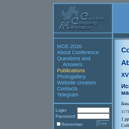
MCE-2026
Co
About Conference
Questions and
Ab
Answers
Publications
XV
Photogallery
Website creators
Ис
Contacts
ма
Telegram
Баш
Login:
1175
Password:
1 pp
Remember
Сей