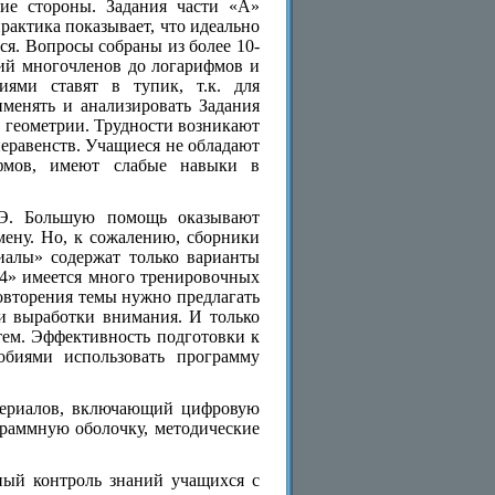
шие стороны. Задания части «А»
рактика показывает, что идеально
ся. Вопросы собраны из более 10-
ний многочленов до логарифмов и
иями ставят в тупик, т.к. для
именять и анализировать Задания
и геометрии. Трудности возникают
еравенств. Учащиеся не обладают
фмов, имеют слабые навыки в
ГЭ. Большую помощь оказывают
мену. Но, к сожалению, сборники
иалы» содержат только варианты
04» имеется много тренировочных
овторения темы нужно предлагать
и выработки внимания. И только
тем. Эффективность подготовки к
обиями использовать программу
териалов, включающий цифровую
граммную оболочку, методические
ный контроль знаний учащихся с