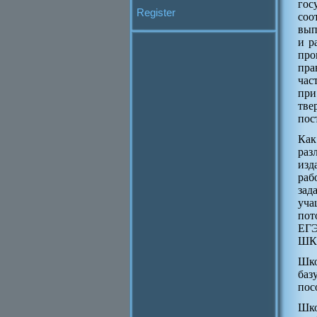
гос
Register
соо
вып
и р
про
пра
час
при
тве
пос
Как
раз
изд
раб
зад
уча
пот
ЕГЭ
ШК
Шко
баз
пос
Шко