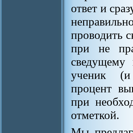
ответ и сраз
неправильн
проводить с
при не пра
сведущему 
ученик (и
процент вы
при необхо
отметкой.
Мы предлаг