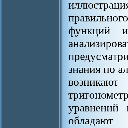
иллюстрация
правильного
функций 
анализиро
предусмат
знания по а
возник
тригономет
уравнений 
обладают