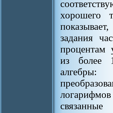
соответст
хорошего т
показывает
задания ча
процентам 
из более 
алгебры
преобраз
логарифмов
связанн