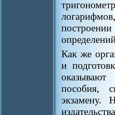
тригоно
логарифмо
построении
определений
Как же орга
и подготов
оказывают
пособия, с
экзамену. 
издател