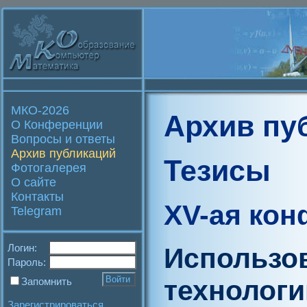
МКО-2026
Архив пу
О Конференции
Вопросы и ответы
Архив публикаций
Тезисы
Фотогалерея
О сайте
Контакты
XV-ая ко
Telegram
Логин:
Использо
Пароль:
технологи
Запомнить
Зарегистрироваться