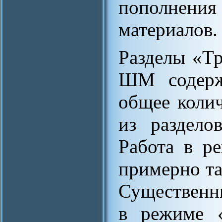
пополнен
материалов.
Разделы «Т
ШМ содерж
общее коли
из раздело
Работа в р
примерно та
Существенны
в режиме «