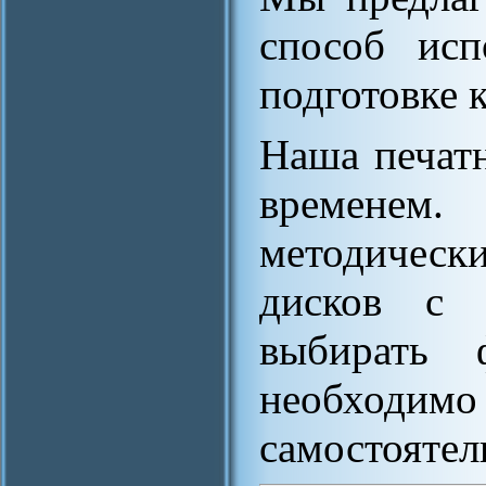
способ исп
подготовке к
Наша печатн
временем
методичес
дисков с 
выбирать
необход
самостоятел