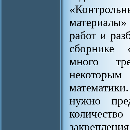
«Контро
материалы»
работ и раз
сборнике 
много тр
некоторы
математик
нужно пре
количест
закреплени