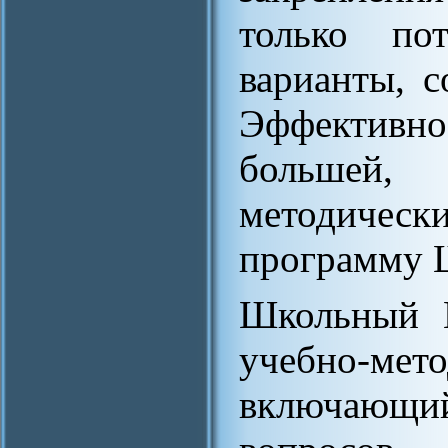
только пот
варианты, с
Эффективно
большей,
методическ
программ
Школьный М
учебно-ме
включающий