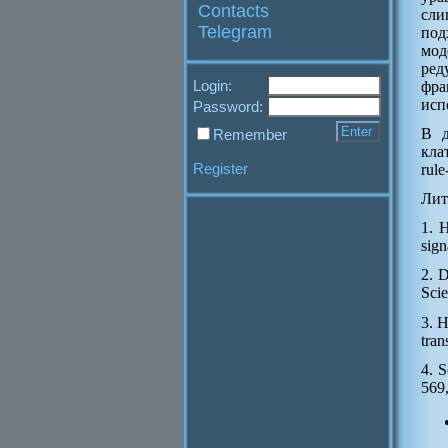
Contacts
сли
Telegram
под
мод
ред
Login:
фра
исп
Password:
В д
Remember
кла
Register
rul
Лит
1. H
sign
2. D
Scie
3. H
tran
4. S
569