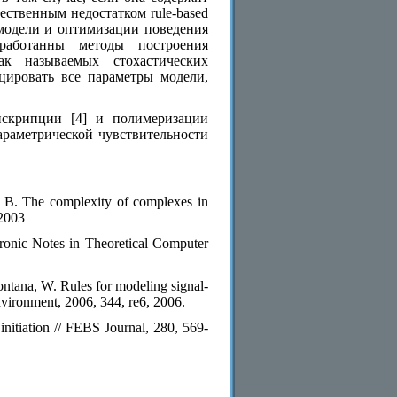
ственным недостатком rule-based
 модели и оптимизации поведения
работанны методы построения
к называемых стохастических
цировать все параметры модели,
нскрипции [4] и полимеризации
араметрической чувствительности
n, B. The complexity of complexes in
 2003
ctronic Notes in Theoretical Computer
ontana, W. Rules for modeling signal-
nvironment, 2006, 344, re6, 2006.
initiation // FEBS Journal, 280, 569-