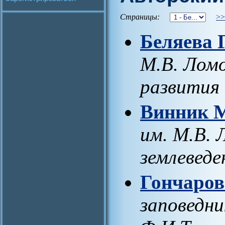
Страницы:
>>
Беляева 
М.В. Лом
развития
Винник 
им. М.В. 
землеведе
Гончаров
заповедни