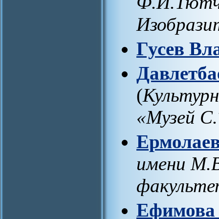
Ф.И.Тютч
Изобрази
Гусев Вл
Давлетба
(
Культурн
«Музей С.
Ермолаев
имени М.
факульте
Ефимова 