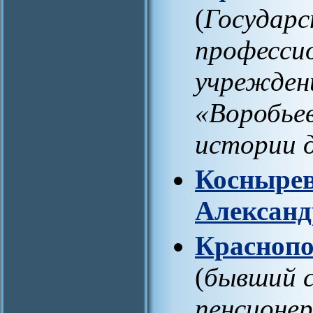
(
Государ
професси
учрежден
«Воробьев
истории 
Коснырев
Александ
Краснопо
(
бывший 
пенсионер