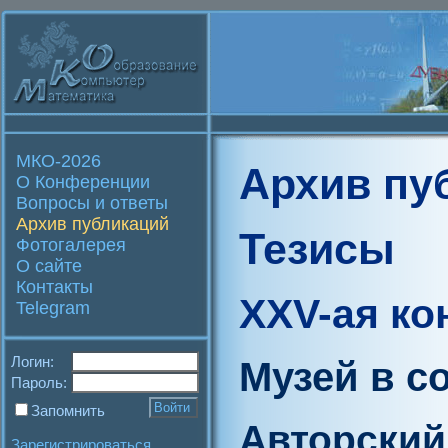
МКО-2026
Архив пу
О Конференции
Вопросы и ответы
Архив публикаций
Тезисы
Фотогалерея
О сайте
Контакты
XXV-ая к
Telegram
Логин:
Музей в с
Пароль:
Запомнить
Авторский
Зарегистрироваться