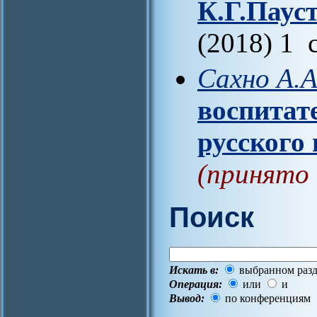
К.Г.Паус
(2018) 1 
Сахно А.А
воспитат
русского
(принято 
Поиск
Искать в:
выбранном разд
Операция:
или
и
Вывод:
по конференциям