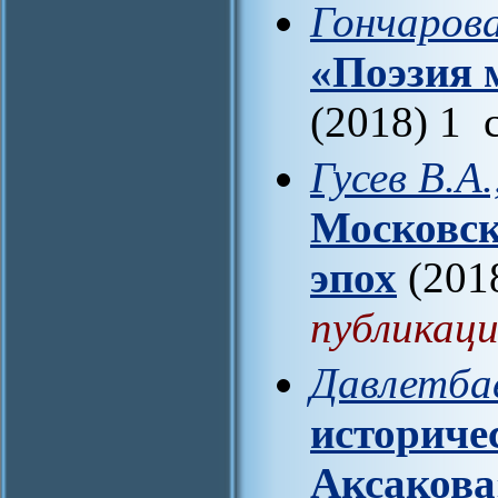
Гончарова
«Поэзия 
(2018) 1 
Гусев В.А
Московск
эпох
(201
публикаци
Давлетбае
историче
Аксакова