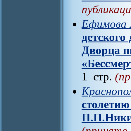
публикаци
Ефимова 
детского
Дворца п
«Бессмер
1 стр.
(пр
Краснопол
столетию
П.П.Ник
(принято 