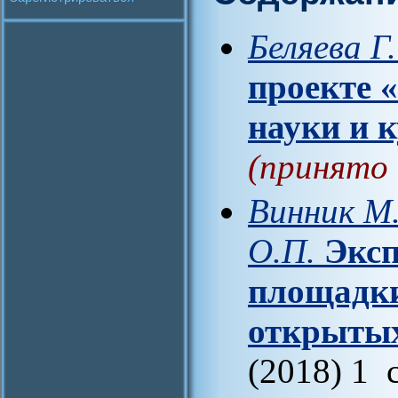
Беляева Г
проекте 
науки и 
(принято 
Винник М.
О.П.
Эксп
площадки
открыты
(2018) 1 