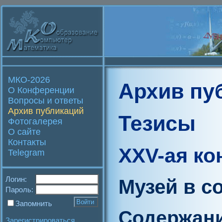
МКО-2026
Архив пу
О Конференции
Вопросы и ответы
Архив публикаций
Тезисы
Фотогалерея
О сайте
Контакты
XXV-ая к
Telegram
Логин:
Музей в с
Пароль:
Запомнить
Содержан
Зарегистрироваться