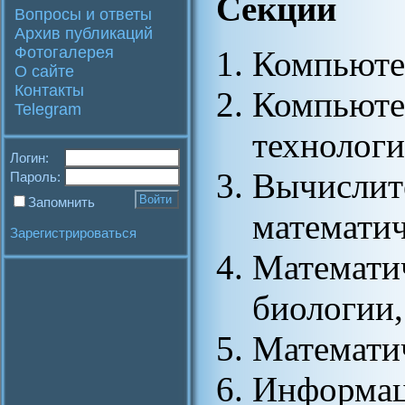
Секции
Вопросы и ответы
Архив публикаций
Фотогалерея
Компьюте
О сайте
Контакты
Компьюте
Telegram
технолог
Логин:
Вычислит
Пароль:
Запомнить
математи
Зарегистрироваться
Математич
биологии,
Математи
Информац