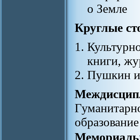
о Земле
Круглые ст
Культурно
книги, жу
Пушкин и
Междисцип
Гуманитарн
образование
Мемориаль