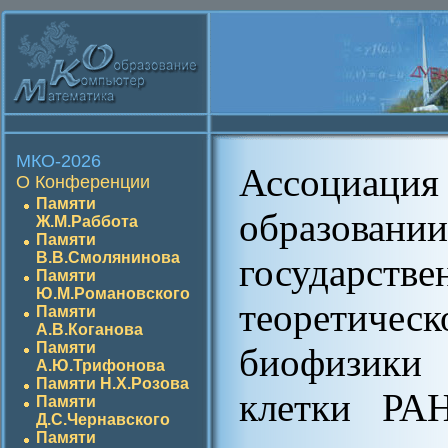
МКО-2026
Ассоциац
О Конференции
Памяти
образо
Ж.М.Раббота
Памяти
В.В.Смолянинова
государств
Памяти
Ю.М.Романовского
теоретиче
Памяти
А.В.Коганова
Памяти
биофизики
А.Ю.Трифонова
Памяти Н.Х.Розова
клетки РАН
Памяти
Д.С.Чернавского
Памяти