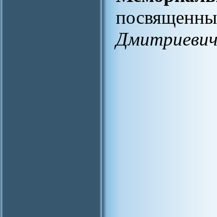
посвяще
Дмитриевич