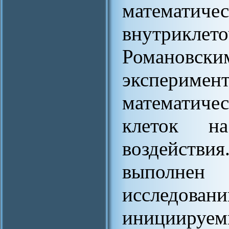
математиче
внутрикле
Романов
экспери
математиче
клеток н
воздействи
выполнен
исследован
инициируем