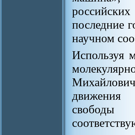
российск
последние 
научном со
Используя 
молекул
Михайлови
движения 
свободы
соответс