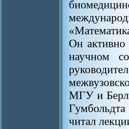
биомедиц
междуна
«Математик
Он активно
научном со
руководите
межвузовск
МГУ и Берл
Гумбольдта
читал лекци