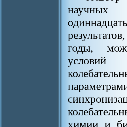
научных 
одиннадцат
результато
годы, мож
условий
колебатель
параметр
синхрони
колебатель
химии и би