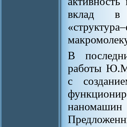
активность
вклад в 
«структур
макромолек
В последн
работы Ю.М
с создание
функцион
наномаши
Предложенн