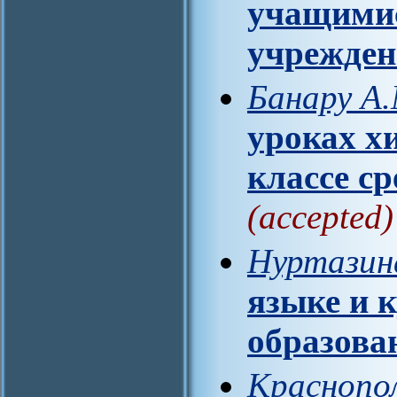
учащимис
учрежде
Банару А.
уроках х
классе с
(accepted)
Нуртазин
языке и 
образов
Краснопол