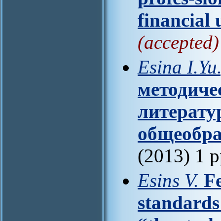
financial 
(accepted)
Esina I.Yu.
методиче
литерату
общеобра
(2013) 1 
Esins V.
Fe
standards