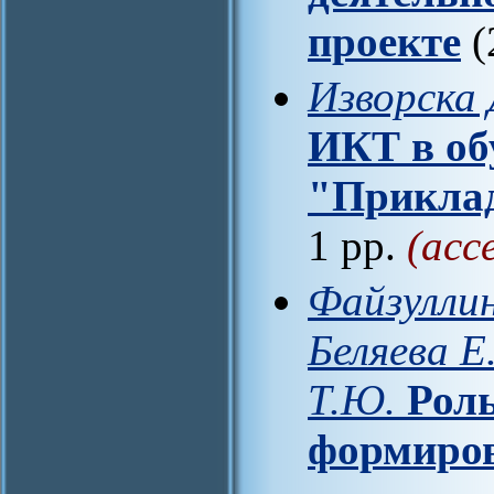
проекте
(
Изворска 
ИКТ в об
"Приклад
1 pp.
(acc
Файзуллин
Беляева Е
Т.Ю.
Роль
формиро