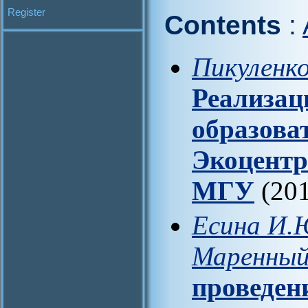
Register
Contents
:
Пикуленко
Реализац
образова
Экоцентр
МГУ
(201
Есина И.Ю
Маренный
проведен