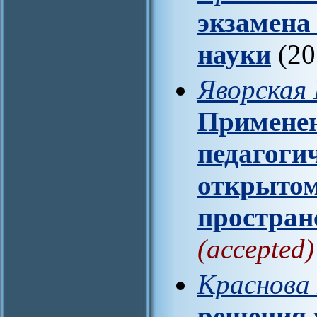
экзамена
науки
(20
Яворская 
Примене
педагоги
открытом
простран
(accepted)
Краснова 
решения 