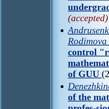
undergrad
(accepted)
Andrusenko
Rodimova 
control "
mathema
of GUU
(
Denezhkina
of the ma
profes-sio