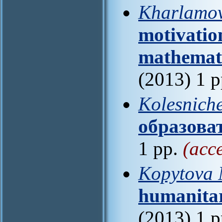
Kharlamov
motivatio
mathematic
(2013) 1 
Kolesniche
образова
1 pp.
(acc
Kopytova N
humanitar
(2013) 1 