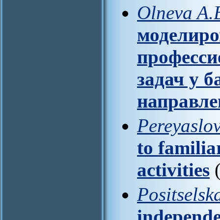
Olneva A.B
моделиро
професси
задач у 
направле
Pereyaslov
to familia
activities
(
Positselsk
independe