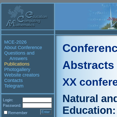
MCE-2026
Conferenc
About Conference
Questions and
Answers
Abstracts
Publications
Photogallery
Website creators
XX confer
Contacts
Telegram
Natural an
Login:
Password:
Education:
Remember