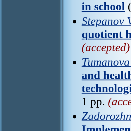
in school
(
Stepanov V
quotient 
(accepted)
Tumanova 
and health
technolog
1 pp.
(acc
Zadorozhn
Implement