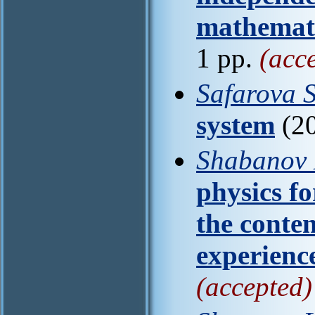
mathemati
1 pp.
(acc
Safarova S
system
(20
Shabanov 
physics fo
the conte
experienc
(accepted)