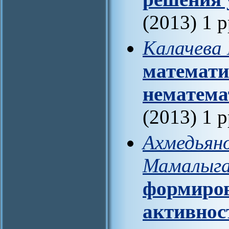
(2013) 1 
Калачева 
математи
нематема
(2013) 1 
Ахмедьяно
Мамалыга
формиров
активнос