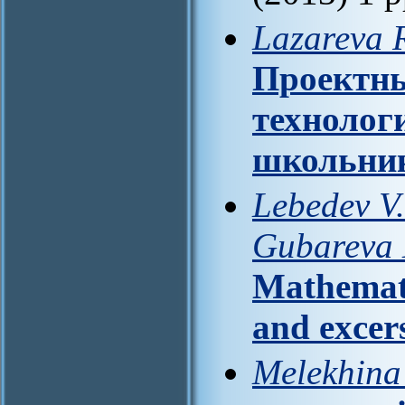
Lazareva 
Проектны
технолог
школьни
Lebedev V.
Gubareva 
Mathemati
and excers
Melekhina 