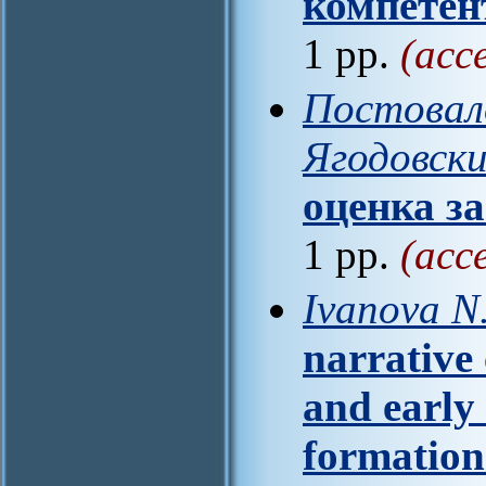
компетен
1 pp.
(acc
Постовало
Ягодовски
оценка з
1 pp.
(acc
Ivanovа N
narrative
and early 
formation 