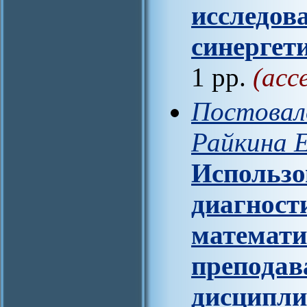
исследова
синергет
1 pp.
(acc
Постовало
Райкина Е
Использо
диагност
математи
преподав
дисципли