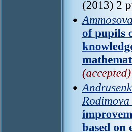
(2013) 2 
Ammosova 
of pupils 
knowledge
mathemati
(accepted)
Andrusenko
Rodimova 
improveme
based on