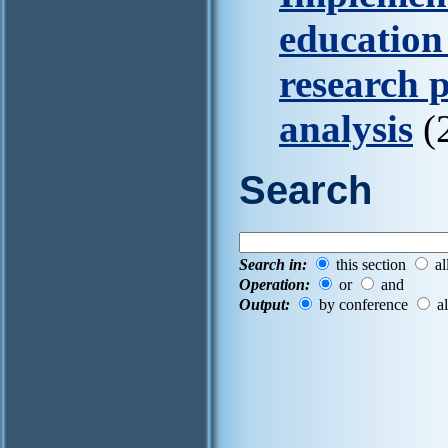
education
research 
analysis
(
Search
Search in:
this section
al
Operation:
or
and
Output:
by conference
al