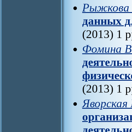
Рыжкова 
данных д
(2013) 1 
Фомина В
деятельн
физичес
(2013) 1 
Яворская 
организа
деятельн