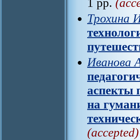
1 pp.
(acc
Трохина И
технолог
путешест
Иванова А
педагоги
аспекты 
на гуман
техничес
(accepted)