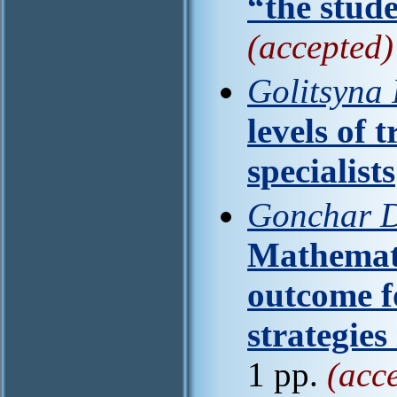
“the stude
(accepted)
Golitsyna 
levels of 
specialists
Gonchar D
Mathemati
outcome fo
strategies
1 pp.
(acc