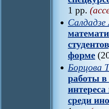
1 pp.
(acc
Салдадзе 
математи
студенто
форме
(20
Борцова Т
работы в
интереса
среди ин