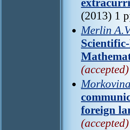
extracurr
(2013) 1 
Merlin A.V
Scientifi
Mathemat
(accepted)
Morkovina
communica
foreign l
(accepted)