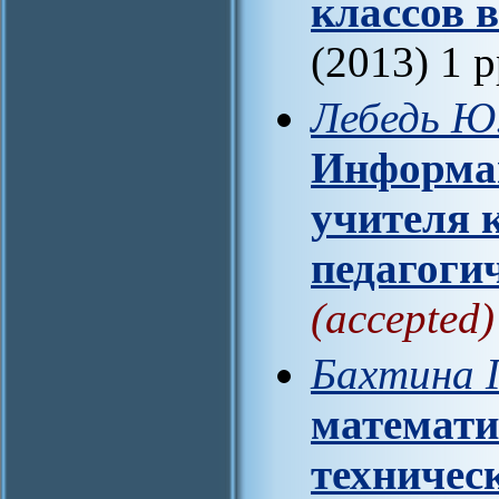
классов 
(2013) 1 
Лебедь Ю
Информац
учителя к
педагоги
(accepted)
Бахтина Г
математи
техничес