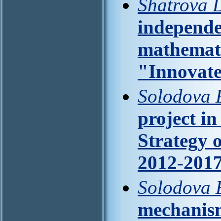
Shatrova 
independe
mathemati
"Innovat
Solodova E
project in
Strategy o
2012-201
Solodova E
mechanism