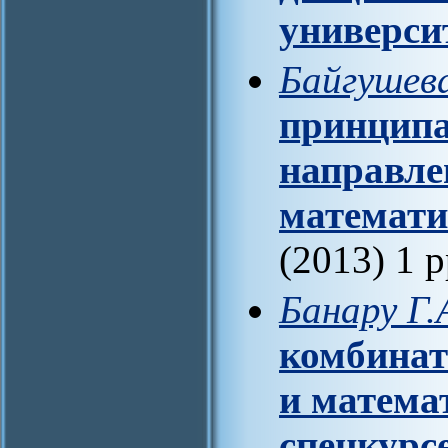
универси
Байгушева
принципа
направле
математи
(2013) 1 
Банару Г.
комбинат
и матема
спецкурс