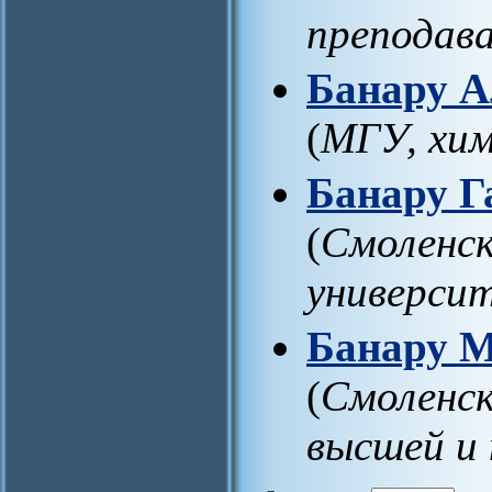
преподав
Банару А
(
МГУ, хи
Банару Г
(
Смоленск
универси
Банару М
(
Смоленс
высшей и