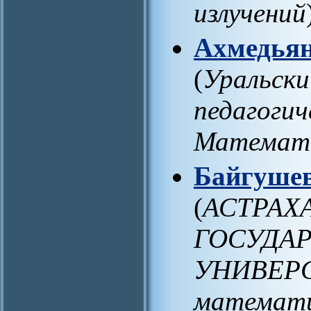
излучений
Ахмедьян
(
Уральски
педагогич
Математи
Байгушев
(
АСТРАХ
ГОСУДА
УНИВЕРС
математи