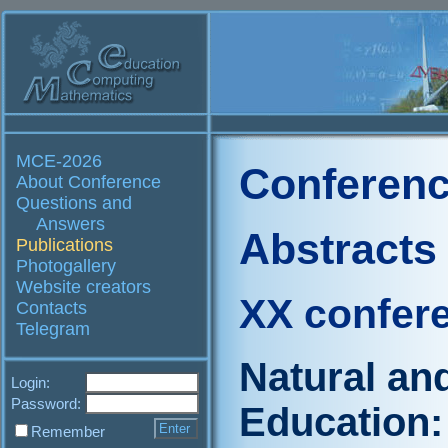
MCE-2026
Conferenc
About Conference
Questions and
Answers
Abstracts
Publications
Photogallery
Website creators
XX confer
Contacts
Telegram
Natural an
Login:
Password:
Education:
Remember