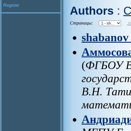
Register
Authors
:
C
Страницы:
shabanov
Аммосова
(
ФГБОУ В
государс
В.Н. Тат
математ
Андриади