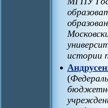
МГПУ Гос
образова
образован
Московски
универси
истории 
Андрусен
(
Федераль
бюджетно
учрежден