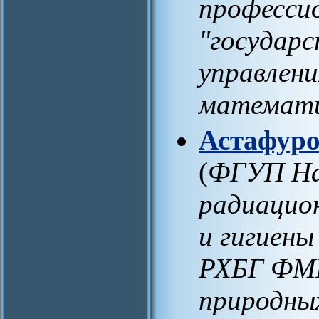
профессио
"государ
управлени
математ
Астафуро
(
ФГУП На
радиацио
и гигиен
РХБГ ФМБ
природны