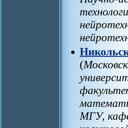
технолог
нейротех
нейротехн
Никольс
(
Московск
университ
факульте
математи
МГУ, каф