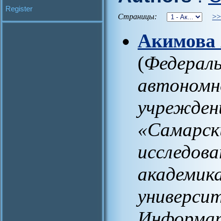
Register
Страницы:
>>
Акимова 
(
Федераль
автономн
учрежден
«Самарск
исследов
академика
универси
Информат