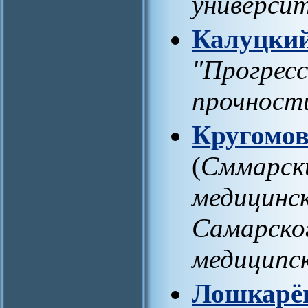
универси
Калуцкий
"Прогрес
прочност
Кругомов
(
Сммарск
медицинс
Самарско
медиципс
Лошкарё