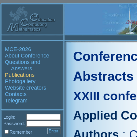
MCE-2026
Conferenc
About Conference
Questions and
Answers
Abstracts
Publications
Photogallery
Website creators
XXIII conf
Contacts
Telegram
Applied C
Login:
Password:
Authors
:
C
Remember