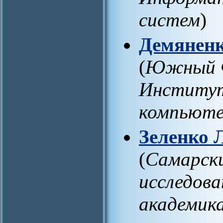
систем
)
Демянен
(
Южный Ф
Институт
компьюте
Зеленко 
(
Самарск
исследов
академик