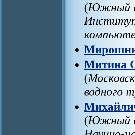
(
Южный ф
Институт
компьюте
Мирошни
Митина О
(
Московск
водного 
Михайлич
(
Южный ф
Научно-и