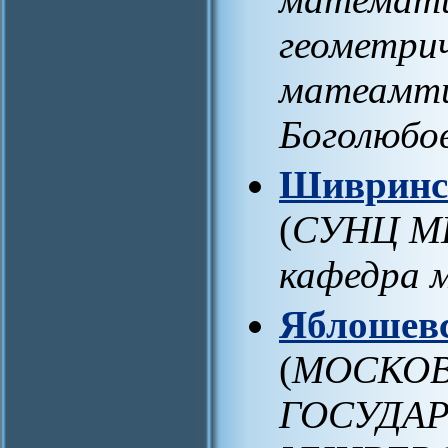
геометри
матеамти
Боголюбо
Шивринск
(
СУНЦ МГ
кафедра 
Яблошевс
(
МОСКОВ
ГОСУДА