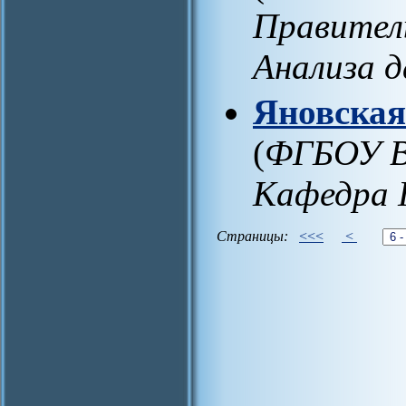
Правител
Анализа 
Яновская
(
ФГБОУ В
Кафедра 
Страницы:
<<<
<