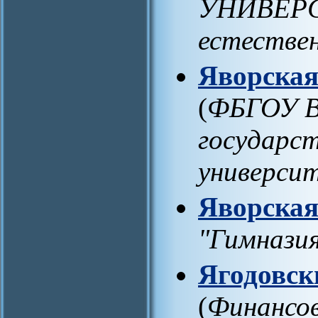
УНИВЕРСИ
естестве
Яворская
(
ФБГОУ В
государс
универси
Яворская
"Гимнази
Ягодовск
(
Финансо