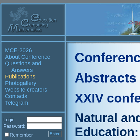
MCE-2026
Conferenc
About Conference
Questions and
Answers
Abstracts
Publications
Photogallery
Website creators
XXIV conf
Contacts
Telegram
Natural an
Login:
Password:
Education:
Remember