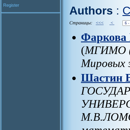
Register
Authors
:
C
Страницы:
<<<
<
Фаркова 
(
МГИМО (
Мировых 
Шастин 
ГОСУДА
УНИВЕРС
М.В.ЛОМ
математи