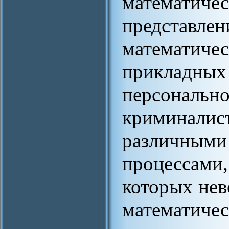
математиче
предста
математич
приклад
персональн
криминали
различными
процессам
которых нев
математичес