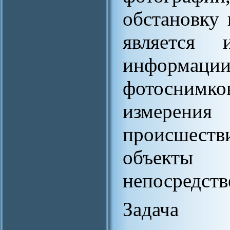
обстановку 
является и
информаци
фотоснимко
измерен
происшестви
объекты
непосредств
Задача 