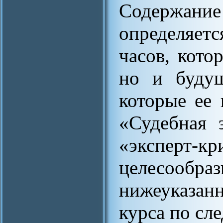
Содержани
определяетс
часов, кото
но и будущ
которые ее 
«Судебная 
«эксперт-к
целесообра
нижеуказан
курса по с