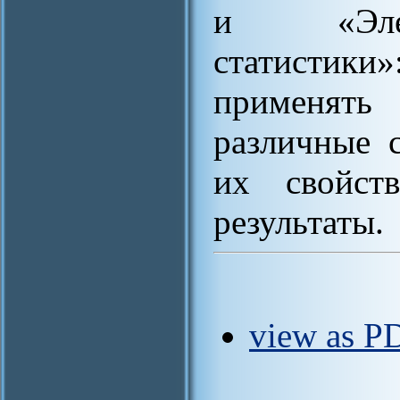
и «Элем
статистик
применять
различные с
их свойств
результаты.
view as P