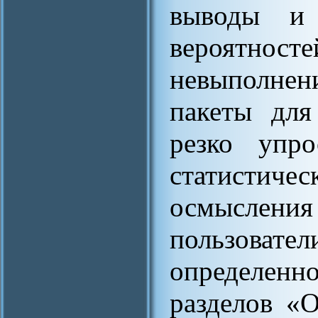
выводы и 
вероятно
невыполне
пакеты для
резко упро
статистиче
осмысле
пользова
определен
разделов «