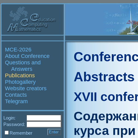
MCE-2026
Conferenc
About Conference
Questions and
Answers
Abstracts
Publications
Photogallery
Website creators
XVII confe
Contacts
Telegram
Содержан
Login:
Password:
курса при
Remember