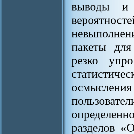
выводы и 
вероятно
невыполне
пакеты для
резко упро
статистиче
осмысле
пользова
определен
разделов «