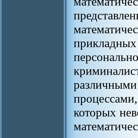
математиче
предста
математич
приклад
персональн
криминали
различными
процессам
которых нев
математичес