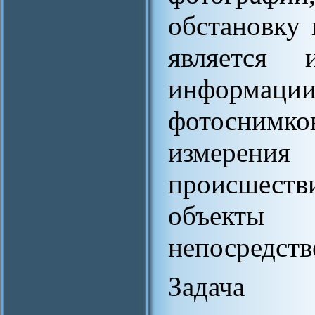
обстановку 
является и
информаци
фотоснимко
измерен
происшестви
объекты
непосредств
Задача 