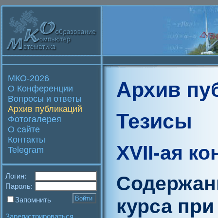
МКО-2026
Архив пу
О Конференции
Вопросы и ответы
Архив публикаций
Тезисы
Фотогалерея
О сайте
Контакты
XVII-ая к
Telegram
Логин:
Содержан
Пароль:
курса при
Запомнить
Зарегистрироваться