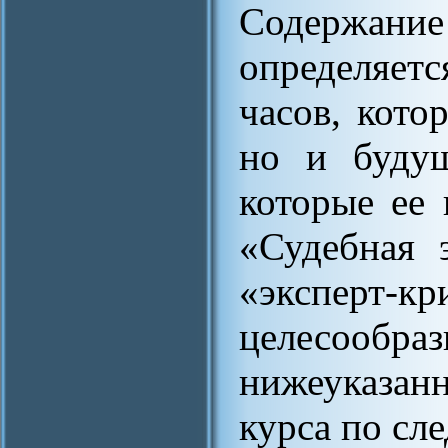
Содержани
определяетс
часов, кото
но и будущ
которые ее 
«Судебная 
«эксперт-к
целесообра
нижеуказан
курса по с