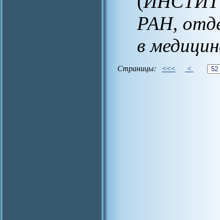
(
ИНСТИТ
РАН, отд
в медицин
Страницы:
<<<
<