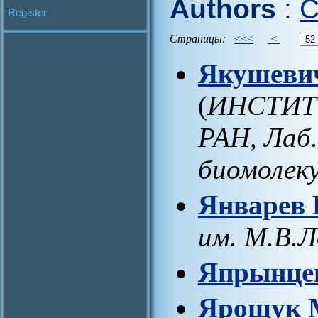
Authors
:
C
Register
Страницы:
<<<
<
Якушеви
(
ИНСТИТ
РАН, Лаб
биомолек
Январев 
им. М.В.
Япрынцев
Ярощук 