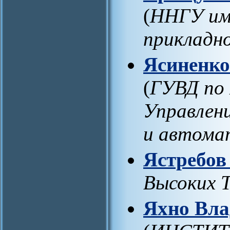
(
ННГУ им.
прикладн
Ясиненко
(
ГУВД по 
Управлени
и автома
Ястребов
Высоких Т
Яхно Вла