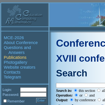
MCE-2026
Conferenc
About Conference
Questions and
Answers
XVIII conf
Publications
Photogallery
Website creators
Search
Contacts
Telegram
Login:
Search in:
this section
al
Password:
Operation:
or
and
Output:
by conference
al
Remember