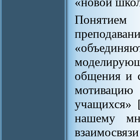
«новой шко
Понятием
преподава
«объедин
моделиру
общения и 
мотиваци
учащихся» 
нашему мн
взаимосвязи