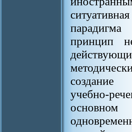
иностранн
ситуативн
парадигма
принцип не
действу
методичес
создание 
учебно-ре
основно
одновремен