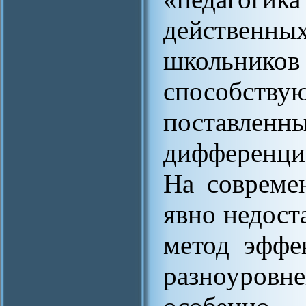
действен
школьник
способс
поставле
дифференци
На совреме
явно недос
метод эффе
разноуровн