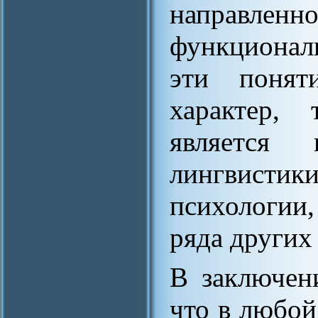
направленн
функционал
эти понят
характер,
является 
лингвисти
психологии
ряда других
В заключен
что в любо