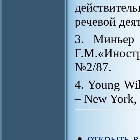
действите
речевой дея
3. Миньер 
Г.М.«Инос
№2/87.
4. Young Wil
– New York, 
открыть 