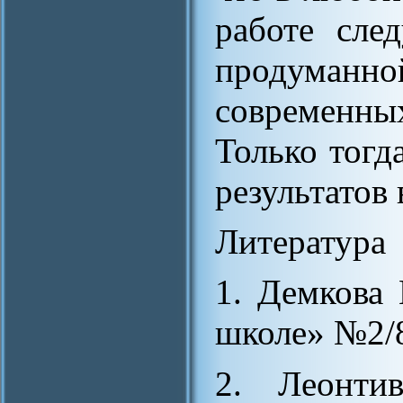
работе сле
продуманно
современны
Только тогд
результатов 
Литература
1. Демкова
школе» №2/8
2. Леонти