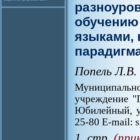
разноуро
обучению
языками, 
парадигма
Попель Л.В.
Муниципал
учреждение "Г
Юбилейный, ул
25-80 E-mail: s
1 стр.
(при