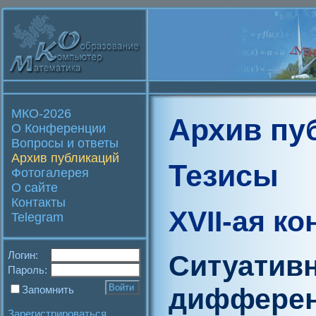
МКО-2026
Архив пу
О Конференции
Вопросы и ответы
Архив публикаций
Тезисы
Фотогалерея
О сайте
Контакты
XVII-ая к
Telegram
Логин:
Ситуативн
Пароль:
диффере
Запомнить
Зарегистрироваться