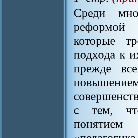
Среди мно
реформой 
которые тр
подхода к и
прежде все
повышением
совершенств
с тем, чт
понятием 
«педагоги