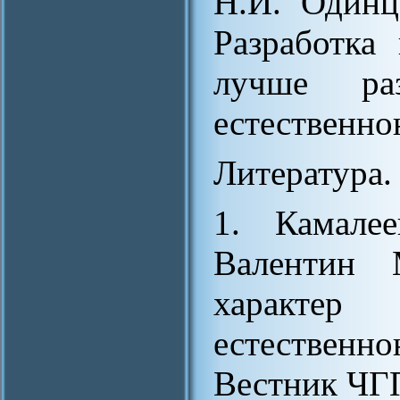
Н.И. Одинц
Разработка
лучше раз
естественно
Литература.
1. Камале
Валентин 
характ
естественн
Вестник ЧГП