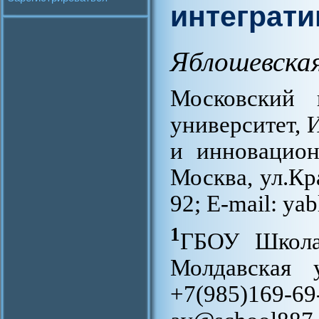
интеграт
Яблошевска
Московский п
университет,
и инновацион
Москва, ул.Кр
92; E-mail: ya
1
ГБОУ Школа
Молдавская 
+7(985)16