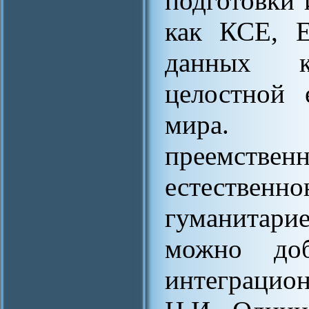
подготовки 
как КСЕ, 
данных к
целостной 
мира. Н
преемств
естестве
гуманитари
можно доб
интеграцио