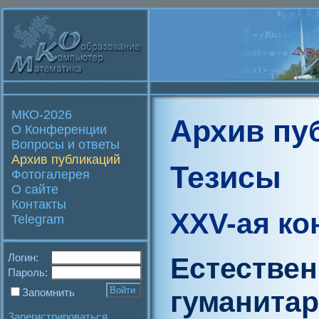
МКО-2026
Архив пу
О Конференции
Вопросы и ответы
Архив публикаций
Тезисы
Фотогалерея
О сайте
Контакты
XXV-ая к
Telegram
Логин:
Естестве
Пароль:
гуманитар
Запомнить
Зарегистрироваться