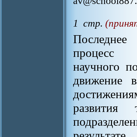
av@school887.
1 стр.
(приня
Последнее 
процесс и
научного по
движение в
достижени
развития
подразделе
результате