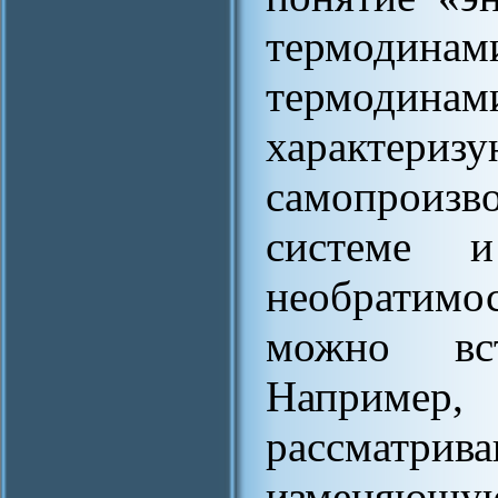
термодинам
термоди
характеризу
самопроиз
системе 
необратимо
можно вст
Например
рассматрив
изменяю