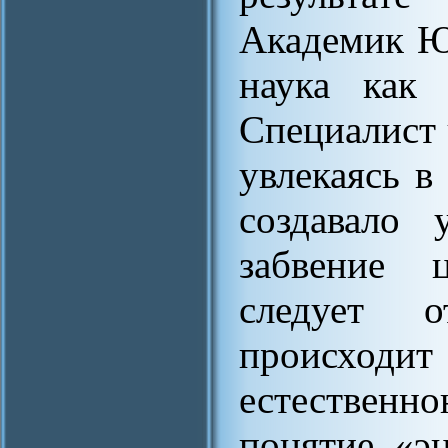
Академик Ю
наука как
Специалист 
увлекаясь в
создавало 
забвение 
следует о
происходи
естественн
понятие «эн