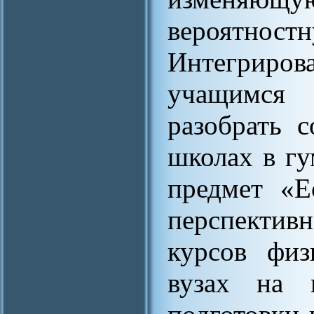
вероятн
Интегрир
учащимся 
разобрать 
школах в гу
предмет «Е
перспекти
курсов физ
вузах на г