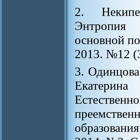
2. Некип
Энтропия
основной по
2013. №12 (3
3. Одинцова
Екате
Естествен
преемствен
образовани