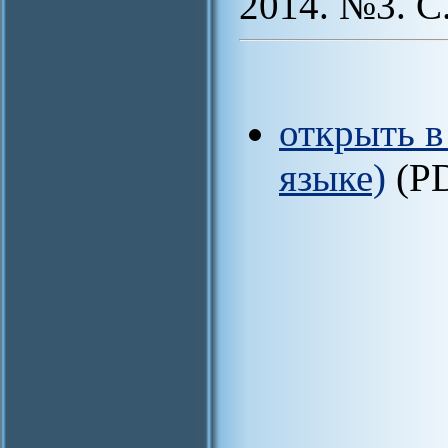
2014. №3. С
открыть в
языке)
(P