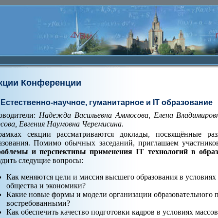
кции Конференции
 Естественно-научное, гуманитарное и IT образование
оводители:
Надежда Васильевна Аммосова, Елена Владимиров
сова, Евгения Наумовна Черемисина
.
амках секции рассматриваются доклады, посвящённые раз
азования. Помимо обычных заседаний, приглашаем участник
облемы и перспективы применения IT технологий в обра
удить следущие вопросы:
Как меняются цели и миссия высшего образования в условия
общества и экономики?
Какие новые формы и модели организации образовательного п
востребованными?
Как обеспечить качество подготовки кадров в условиях массов