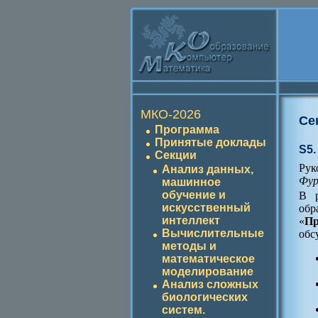
МКО-2026
Се
Программа
Принятые доклады
S5.
Секции
Рук
Анализ данных,
Фур
машинное
обучение и
В р
искусственный
обр
интеллект
«
Пр
Вычислительные
обс
методы и
математическое
моделирование
Анализ сложных
биологических
систем.